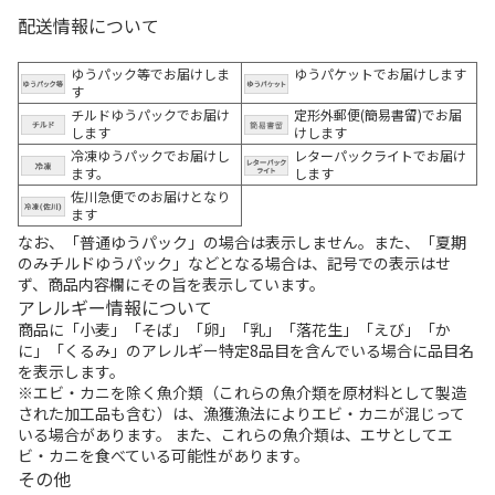
配送情報について
ゆうパック等でお届けしま
ゆうパケットでお届けします
す
チルドゆうパックでお届け
定形外郵便(簡易書留)でお届
します
けします
冷凍ゆうパックでお届けし
レターパックライトでお届け
ます。
します
佐川急便でのお届けとなり
ます
なお、「普通ゆうパック」の場合は表示しません。また、「夏期
のみチルドゆうパック」などとなる場合は、記号での表示はせ
ず、商品内容欄にその旨を表示しています。
アレルギー情報について
商品に「小麦」「そば」「卵」「乳」「落花生」「えび」「か
に」「くるみ」のアレルギー特定8品目を含んでいる場合に品目名
を表示します。
※エビ・カニを除く魚介類（これらの魚介類を原材料として製造
された加工品も含む）は、漁獲漁法によりエビ・カニが混じって
いる場合があります。 また、これらの魚介類は、エサとしてエ
ビ・カニを食べている可能性があります。
その他