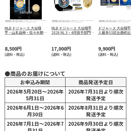
MLB ドジャース 大谷翔
MLB ドジャース 大谷翔平
ドジャース 大谷翔平
平・山本由伸・佐々木朗希
2026 NL 3・4月投手部門
人最多53試合連続出
日本人トリオ連続先発記念
最優秀選手賞受賞記念 ゴ
念 コインカード
アクリルプレート（コイン
ールドコイン【メッキ】
付）
8,500円
17,000円
9,900円
(送料・税込)
(送料・税込)
(送料・税込)
●商品のお届けについて
お申込み期間
商品発送予定日
2026年5月20日～2026年
2026年7月31日より順次
5月31日
発送予定
2026年6月1日～2026年6
2026年8月31日より順次
月30日
発送予定
2026年7月1日～2026年7
2026年9月30日より順次
月31日
発送予定