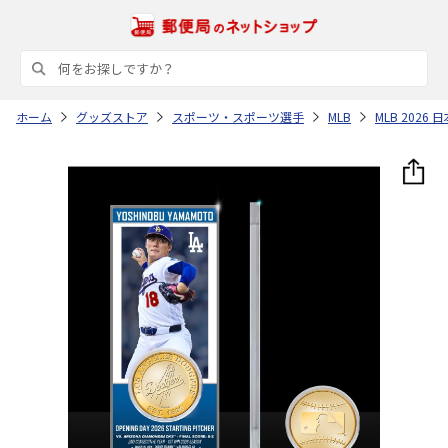
ホーム
グッズストア
スポーツ・スポーツ選手
MLB
MLB 202