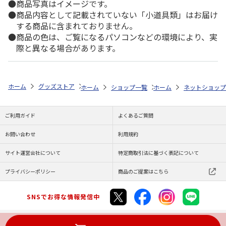
商品写真はイメージです。
商品内容として記載されていない「小道具類」はお届け
する商品に含まれておりません。
商品の色は、ご覧になるパソコンなどの環境により、実
際と異なる場合があります。
ホーム
グッズストア
スポーツ・スポーツ選手
MLB
MLB 日本人
ホーム
ショップ一覧
ホーム
レッツ
ネットショップ
MLB ドジャ
ご利用ガイド
よくあるご質問
お問い合わせ
利用規約
サイト運営会社について
特定商取引法に基づく表記について
プライバシーポリシー
商品のご提案はこちら
SNSでお得な情報発信中