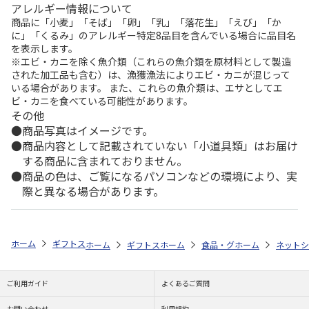
アレルギー情報について
商品に「小麦」「そば」「卵」「乳」「落花生」「えび」「か
に」「くるみ」のアレルギー特定8品目を含んでいる場合に品目名
を表示します。
※エビ・カニを除く魚介類（これらの魚介類を原材料として製造
された加工品も含む）は、漁獲漁法によりエビ・カニが混じって
いる場合があります。 また、これらの魚介類は、エサとしてエ
ビ・カニを食べている可能性があります。
その他
商品写真はイメージです。
商品内容として記載されていない「小道具類」はお届け
する商品に含まれておりません。
商品の色は、ご覧になるパソコンなどの環境により、実
際と異なる場合があります。
ホーム
ギフトストア
敬老の日ギフト・プレゼント特集 2026
スイー
ホーム
ギフトストア
ホーム
敬老の日ギフト・プレゼント特集
食品・グルメストア
ホーム
ネットシ
ショ
ご利用ガイド
よくあるご質問
お問い合わせ
利用規約