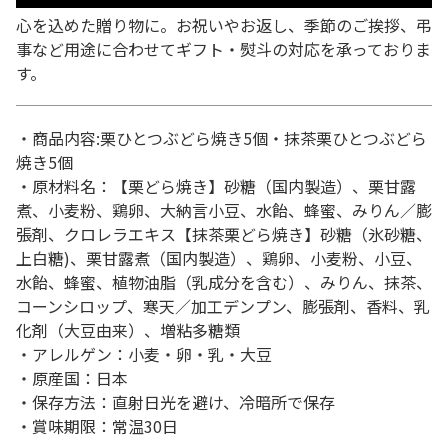
心を込めた贈り物に。お祝いやお返し、季節のご挨拶、弔
事など用途に合わせてギフト・熨斗の対応を承っておりま
す。
・商品内容:栗ひとつぶどら焼き5個・抹茶栗ひとつぶどら
焼き5個
・原材料名：【栗どら焼き】砂糖（国内製造）、栗甘露
煮、小麦粉、鶏卵、大納言小豆、水飴、蜂蜜、みりん／膨
張剤、クロレラエキス【抹茶栗どら焼き】砂糖（氷砂糖、
上白糖)、栗甘露煮（国内製造）、鶏卵、小麦粉、小豆、
水飴、蜂蜜、植物油脂（乳成分を含む）、みりん、抹茶、
コーンシロップ、寒天／加工デンプン、膨張剤、香料、乳
化剤（大豆由来）、増粘多糖類
・アレルゲン：小麦・卵・乳・大豆
・原産国：日本
・保存方法：直射日光を避け、冷暗所で保存
・賞味期限：常温30日