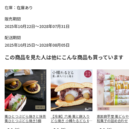
在庫
在庫あり
販売期間
2025年10月22日～2028年07月31日
配送期間
2025年10月25日～2028年08月05日
この商品を見た人は他にこんな商品も買っています
栗ひとつぶどら焼きと抹茶
【冷凍】六美 栗と餅入り
恵那良平堂 栗どら
栗ひとつぶどら焼き5個
どら焼き 小樽たるどら 6個
和菓子の詰め合わせ
入り