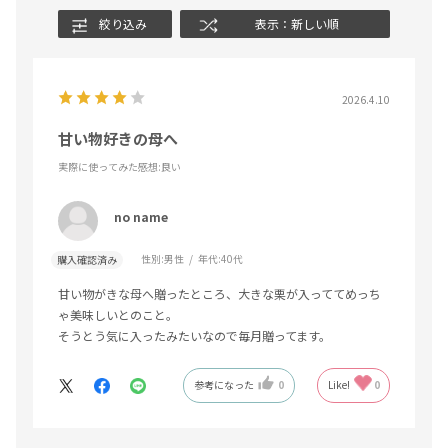
絞り込み
表示：新しい順
2026.4.10
甘い物好きの母へ
実際に使ってみた感想
:良い
no name
性別:
男性
年代:
40代
購入確認済み
甘い物がきな母へ贈ったところ、大きな栗が入っててめっち
ゃ美味しいとのこと。
そうとう気に入ったみたいなので毎月贈ってます。
参考になった
0
Like!
0