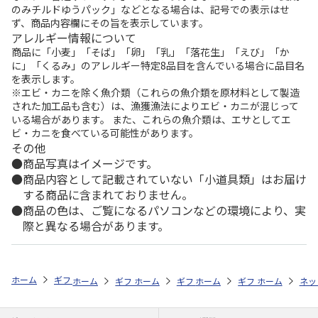
のみチルドゆうパック」などとなる場合は、記号での表示はせ
ず、商品内容欄にその旨を表示しています。
アレルギー情報について
商品に「小麦」「そば」「卵」「乳」「落花生」「えび」「か
に」「くるみ」のアレルギー特定8品目を含んでいる場合に品目名
を表示します。
※エビ・カニを除く魚介類（これらの魚介類を原材料として製造
された加工品も含む）は、漁獲漁法によりエビ・カニが混じって
いる場合があります。 また、これらの魚介類は、エサとしてエ
ビ・カニを食べている可能性があります。
その他
商品写真はイメージです。
商品内容として記載されていない「小道具類」はお届け
する商品に含まれておりません。
商品の色は、ご覧になるパソコンなどの環境により、実
際と異なる場合があります。
ホーム
ギフトストア
お中元・夏ギフト特集 2026
お菓子・スイーツ
ホーム
ギフトストア
ホーム
ギフトストア
お中元・夏ギフト特集 2026
ホーム
ギフトストア
お中元・夏ギフト特集
ホーム
ネッ
お
お