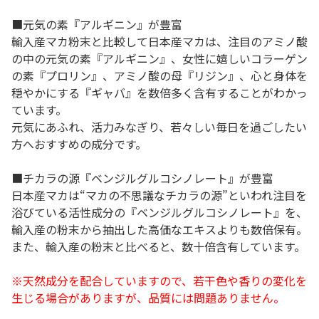
■元気の素『アルギニン』が豊富
輸入産マカ粉末と比較して日本産マカは、注目のアミノ酸
の中の元気の素『アルギニン』、女性に嬉しいコラーゲン
の素『プロリン』、アミノ酸の母『リジン』、心と身体を
穏やかにする『ギャバ』を数倍多く含有することがわかっ
ています。
元気にあふれ、活力みなぎり、若々しい毎日を過ごしたい
方へおすすめの成分です。
■チカラの源『ベンジルグルコシノレート』が豊富
日本産マカは“マカの不思議なチカラの源”といわれ注目を
浴びている活性成分の『ベンジルグルコシノレート』を、
輸入産の粉末から抽出した高価なエキスよりも数倍保有。
また、輸入産の粉末と比べると、数十倍含有しています。
※天然成分を配合していますので、若干色や香りの変化を
生じる場合がありますが、品質には問題ありません。