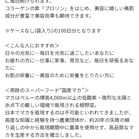
に毎日続けられます。
コラーゲンの素「プロリン」をはじめ、美容に嬉しい美肌
成分が豊富で美容効果も期待できます。
※ケースなし(袋入り)の100日分となります
＜こんな人におすすめ＞
日々の元気に…毎日を元気に過ごしたいあなたに
お疲れの方に…仕事に家事、育児など、毎日を頑張るあな
たに
お肌の栄養に…美容のために栄養をとりたい方に
＜奇跡のスーパーフード“国産マカ”＞
マカはペルーの標高4,000m以上の低酸素・強烈な太陽と
氷点下の厳しい環境で栽培される根野菜。
日本でマカを栽培するのは不可能といわれてきましたが、
高度な知識と経験を持つ農業団体が、約20年の失敗の繰
り返しの中から栽培期間中に農薬を使用せず、高品質なマ
カを生産する方法を確立しました。