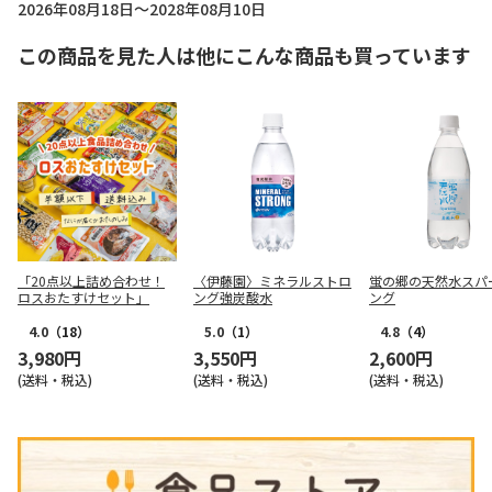
2026年08月18日～2028年08月10日
この商品を見た人は他にこんな商品も買っています
「20点以上詰め合わせ！
〈伊藤園〉ミネラルストロ
蛍の郷の天然水スパ
ロスおたすけセット」
ング強炭酸水
ング
4.0
（18）
5.0
（1）
4.8
（4）
3,980円
3,550円
2,600円
(送料・税込)
(送料・税込)
(送料・税込)