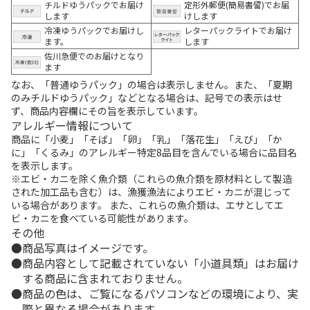
チルドゆうパックでお届け
定形外郵便(簡易書留)でお届
します
けします
冷凍ゆうパックでお届けし
レターパックライトでお届け
ます。
します
佐川急便でのお届けとなり
ます
なお、「普通ゆうパック」の場合は表示しません。また、「夏期
のみチルドゆうパック」などとなる場合は、記号での表示はせ
ず、商品内容欄にその旨を表示しています。
アレルギー情報について
商品に「小麦」「そば」「卵」「乳」「落花生」「えび」「か
に」「くるみ」のアレルギー特定8品目を含んでいる場合に品目名
を表示します。
※エビ・カニを除く魚介類（これらの魚介類を原材料として製造
された加工品も含む）は、漁獲漁法によりエビ・カニが混じって
いる場合があります。 また、これらの魚介類は、エサとしてエ
ビ・カニを食べている可能性があります。
その他
商品写真はイメージです。
商品内容として記載されていない「小道具類」はお届け
する商品に含まれておりません。
商品の色は、ご覧になるパソコンなどの環境により、実
際と異なる場合があります。