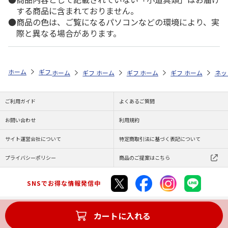
する商品に含まれておりません。
商品の色は、ご覧になるパソコンなどの環境により、実
際と異なる場合があります。
ホーム
ギフトストア
お中元・夏ギフト特集 2026
日用品
KUSU
ホーム
ギフトストア
ホーム
ギフトストア
お中元・夏ギフト特集 2026
ホーム
ギフトストア
お中元・夏ギフト特集
ホーム
ネッ
お
日
ご利用ガイド
よくあるご質問
お問い合わせ
利用規約
サイト運営会社について
特定商取引法に基づく表記について
プライバシーポリシー
商品のご提案はこちら
SNSでお得な情報発信中
カートに入れる
Copyright (C) JAPAN POST Co.,Ltd. All Rights Reserved.