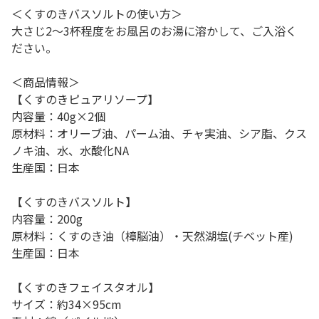
＜くすのきバスソルトの使い方＞
大さじ2～3杯程度をお風呂のお湯に溶かして、ご入浴く
ださい。
＜商品情報＞
【くすのきピュアリソープ】
内容量：40g×2個
原材料：オリーブ油、パーム油、チャ実油、シア脂、クス
ノキ油、水、水酸化NA
生産国：日本
【くすのきバスソルト】
内容量：200g
原材料：くすのき油（樟脳油）・天然湖塩(チベット産)
生産国：日本
【くすのきフェイスタオル】
サイズ：約34×95cm