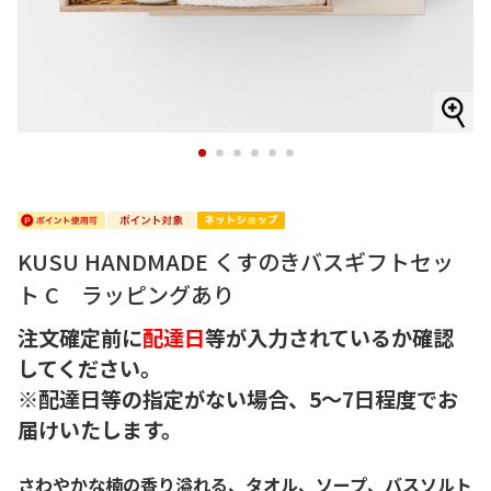
1
2
3
4
5
6
KUSU HANDMADE くすのきバスギフトセッ
ト C ラッピングあり
注文確定前に
配達日
等が入力されているか確認
してください。
※配達日等の指定がない場合、5～7日程度でお
届けいたします。
さわやかな楠の香り溢れる、タオル、ソープ、バスソルト