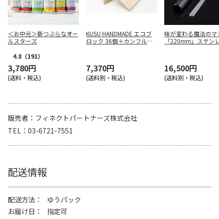
＜お中元＞新つぶらなオー
KUSU HANDMADE エコブ
味が変わる魔法のマ
ルスターズ
ロック 36個＋カンフルオ
「220mm」ステン
イル50ml(桐箱入り) ラッ
ドラー（ブラスト）
ピングあり
4.8
（191）
3,780円
7,370円
16,500円
(送料・税込)
(送料別・税込)
(送料別・税込)
販売者
フィネクトパートナーズ株式会社
TEL
03-6721-7551
配送情報
配送方法
ゆうパック
お届け日
指定可