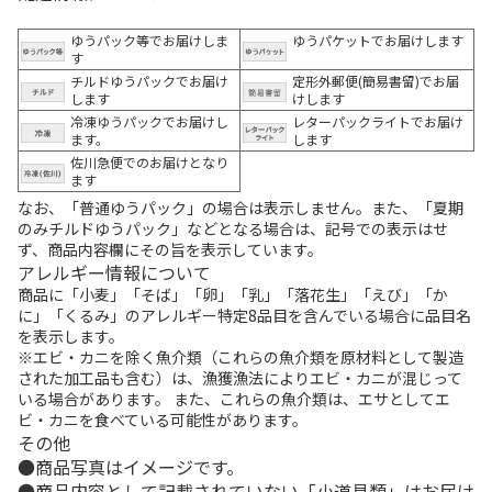
ゆうパック等でお届けしま
ゆうパケットでお届けします
す
チルドゆうパックでお届け
定形外郵便(簡易書留)でお届
します
けします
冷凍ゆうパックでお届けし
レターパックライトでお届け
ます。
します
佐川急便でのお届けとなり
ます
なお、「普通ゆうパック」の場合は表示しません。また、「夏期
のみチルドゆうパック」などとなる場合は、記号での表示はせ
ず、商品内容欄にその旨を表示しています。
アレルギー情報について
商品に「小麦」「そば」「卵」「乳」「落花生」「えび」「か
に」「くるみ」のアレルギー特定8品目を含んでいる場合に品目名
を表示します。
※エビ・カニを除く魚介類（これらの魚介類を原材料として製造
された加工品も含む）は、漁獲漁法によりエビ・カニが混じって
いる場合があります。 また、これらの魚介類は、エサとしてエ
ビ・カニを食べている可能性があります。
その他
商品写真はイメージです。
商品内容として記載されていない「小道具類」はお届け