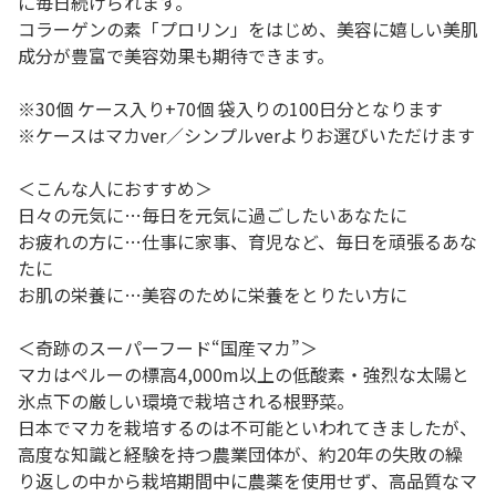
に毎日続けられます。
コラーゲンの素「プロリン」をはじめ、美容に嬉しい美肌
成分が豊富で美容効果も期待できます。
※30個 ケース入り+70個 袋入りの100日分となります
※ケースはマカver／シンプルverよりお選びいただけます
＜こんな人におすすめ＞
日々の元気に…毎日を元気に過ごしたいあなたに
お疲れの方に…仕事に家事、育児など、毎日を頑張るあな
たに
お肌の栄養に…美容のために栄養をとりたい方に
＜奇跡のスーパーフード“国産マカ”＞
マカはペルーの標高4,000m以上の低酸素・強烈な太陽と
氷点下の厳しい環境で栽培される根野菜。
日本でマカを栽培するのは不可能といわれてきましたが、
高度な知識と経験を持つ農業団体が、約20年の失敗の繰
り返しの中から栽培期間中に農薬を使用せず、高品質なマ