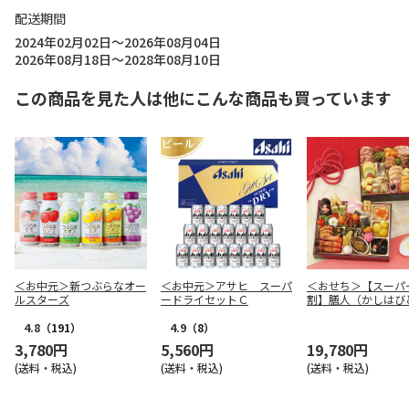
配送期間
2024年02月02日～2026年08月04日
2026年08月18日～2028年08月10日
この商品を見た人は他にこんな商品も買っています
＜お中元＞新つぶらなオー
＜お中元＞アサヒ スーパ
＜おせち＞【スーパ
ルスターズ
ードライセットＣ
割】膳人（かしは
和洋中二段重
4.8
（191）
4.9
（8）
3,780円
5,560円
19,780円
(送料・税込)
(送料・税込)
(送料・税込)