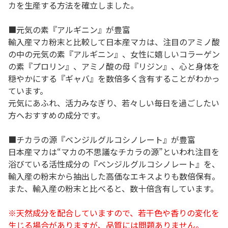
カを生産する方法を確立しました。
■元気の素『アルギニン』が豊富
輸入産マカ粉末と比較して日本産マカは、注目のアミノ酸
の中の元気の素『アルギニン』、女性に嬉しいコラーゲン
の素『プロリン』、アミノ酸の母『リジン』、心と身体を
穏やかにする『ギャバ』を数倍多く含有することがわかっ
ています。
元気にあふれ、活力みなぎり、若々しい毎日を過ごしたい
方へおすすめの成分です。
■チカラの源『ベンジルグルコシノレート』が豊富
日本産マカは“マカの不思議なチカラの源”といわれ注目を
浴びている活性成分の『ベンジルグルコシノレート』を、
輸入産の粉末から抽出した高価なエキスよりも数倍保有。
また、輸入産の粉末と比べると、数十倍含有しています。
※天然成分を配合していますので、若干色や香りの変化を
生じる場合がありますが、品質には問題ありません。