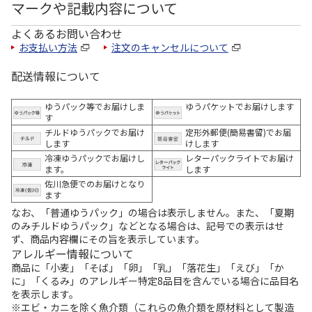
マークや記載内容について
よくあるお問い合わせ
お支払い方法
注文のキャンセルについて
配送情報について
ゆうパック等でお届けしま
ゆうパケットでお届けします
す
チルドゆうパックでお届け
定形外郵便(簡易書留)でお届
します
けします
冷凍ゆうパックでお届けし
レターパックライトでお届け
ます。
します
佐川急便でのお届けとなり
ます
なお、「普通ゆうパック」の場合は表示しません。また、「夏期
のみチルドゆうパック」などとなる場合は、記号での表示はせ
ず、商品内容欄にその旨を表示しています。
アレルギー情報について
商品に「小麦」「そば」「卵」「乳」「落花生」「えび」「か
に」「くるみ」のアレルギー特定8品目を含んでいる場合に品目名
を表示します。
※エビ・カニを除く魚介類（これらの魚介類を原材料として製造