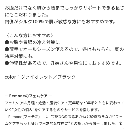
お腹だけでなく胸から腰までしっかりサポートできる長さ
にもこだわりました。
内側がシルク100%で肌が敏感な方にもおすすめです。
〈こんな方におすすめ〉
●お腹や胃腸の冷え対策に
●薄手でオールシーズン使えるので、冬はもちろん、夏の
冷房対策にも。
●伸縮性があるので、妊婦さんや男性にもおすすめです。
color：ヴァイオレット／ブラック
― Femoneのフェムケア ―
フェムケアは月経・妊活・産後ケア・更年期など年齢とともに変わって
いく“女性の悩み”をケアするものやサービスを指します。
「Femone(フェモネ)」は、宝塚OGの咲希あかねと綾瀬あきなが “フェ
ムケアをもっと身近で日常的な存在に”との想いから誕生しました。宝