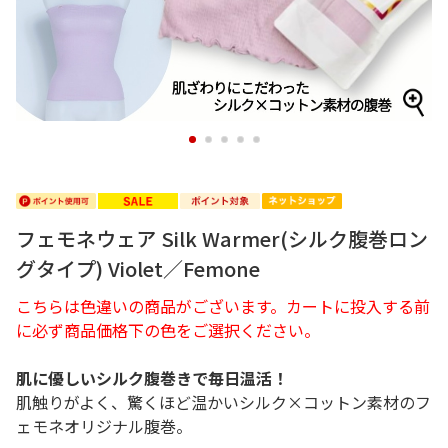
1
2
3
4
5
フェモネウェア Silk Warmer(シルク腹巻ロン
グタイプ) Violet／Femone
こちらは色違いの商品がございます。カートに投入する前
に必ず商品価格下の色をご選択ください。
肌に優しいシルク腹巻きで毎日温活！
肌触りがよく、驚くほど温かいシルク×コットン素材のフ
ェモネオリジナル腹巻。