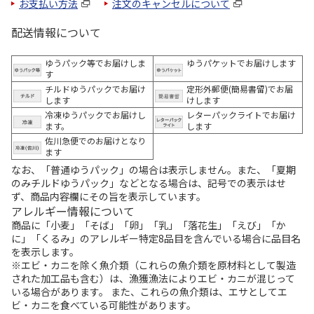
お支払い方法
注文のキャンセルについて
配送情報について
ゆうパック等でお届けしま
ゆうパケットでお届けします
す
チルドゆうパックでお届け
定形外郵便(簡易書留)でお届
します
けします
冷凍ゆうパックでお届けし
レターパックライトでお届け
ます。
します
佐川急便でのお届けとなり
ます
なお、「普通ゆうパック」の場合は表示しません。また、「夏期
のみチルドゆうパック」などとなる場合は、記号での表示はせ
ず、商品内容欄にその旨を表示しています。
アレルギー情報について
商品に「小麦」「そば」「卵」「乳」「落花生」「えび」「か
に」「くるみ」のアレルギー特定8品目を含んでいる場合に品目名
を表示します。
※エビ・カニを除く魚介類（これらの魚介類を原材料として製造
された加工品も含む）は、漁獲漁法によりエビ・カニが混じって
いる場合があります。 また、これらの魚介類は、エサとしてエ
ビ・カニを食べている可能性があります。