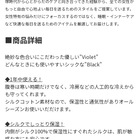
塚時代から心とからだのケアと向き合ってきた経験から、全ての女性が
もっと自由で心地よい毎日を送るためのスタイルをご提案しています。
女性特有の悩みだけにフォーカスするのではなく、睡眠・インナーケア
など快適な毎日を送るためのアイテムを厳選してお届けします。
■商品詳細
絶妙な色合いにこだわった優しい"Violet"
どんなときにも使いやすいシックな"Black"
◆1年中使える！
腹巻は寒い時期だけでなく、冷房などの人工的な冷えから
も守ってくれます。
シルクコットン素材なので、保温性と通気性がありオール
シーズンお使いいだだけます。
◆シルクでしっとり保湿！
内側がシルク100%で保湿性にすぐれたシルクは、肌が敏
感な方にも安心です。