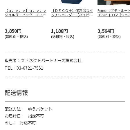
【ａ．ｖ．ｖ】ａ．ｖ．ｖ
【ＤＥＣＯ＋】保冷温スイ
Femoneプティルー
ショルダーバッグ １３－
ッチショルダー（ネイビ
-TROISトロア-(シ
６０８８－１５
ー） ００８１－０４
バッグ) ／ROOTOTE
mone
3,850円
1,188円
3,564円
(送料別・税込)
(送料別・税込)
(送料別・税込)
販売者
フィネクトパートナーズ株式会社
TEL
03-6721-7551
配送情報
配送方法
ゆうパケット
お届け日
指定不可
のし
対応不可