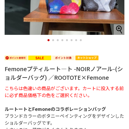
1
2
3
4
5
6
7
8
Femoneプティルート―ト -NOIRノアール-(シ
ョルダーバッグ) ／ROOTOTE×Femone
こちらは色違いの商品がございます。カートに投入する前
に必ず商品価格下の色をご選択ください。
ルートートとFemoneのコラボレーションバッグ
ブランドカラーのボタニーペインティングをデザインした
ショルダーバッグです。