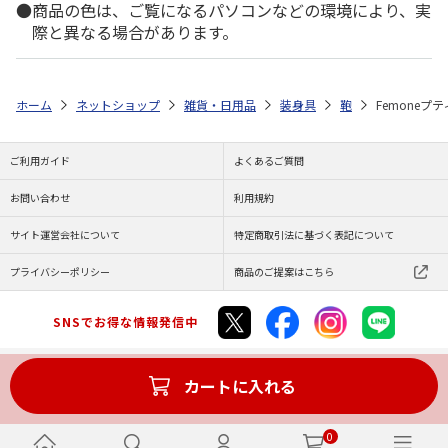
商品の色は、ご覧になるパソコンなどの環境により、実
際と異なる場合があります。
ホーム
ネットショップ
雑貨・日用品
装身具
鞄
Femoneプテ
ご利用ガイド
よくあるご質問
お問い合わせ
利用規約
サイト運営会社について
特定商取引法に基づく表記について
プライバシーポリシー
商品のご提案はこちら
SNSでお得な情報発信中
カートに入れる
Copyright (C) JAPAN POST Co.,Ltd. All Rights Reserved.
0