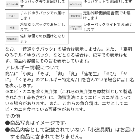
ゆうパック等でお届けしま
ゆうパケットでお届けします
す
チルドゆうパックでお届け
定形外郵便(簡易書留)でお届
します
けします
冷凍ゆうパックでお届けし
レターパックライトでお届け
ます。
します
佐川急便でのお届けとなり
ます
なお、「普通ゆうパック」の場合は表示しません。また、「夏期
のみチルドゆうパック」などとなる場合は、記号での表示はせ
ず、商品内容欄にその旨を表示しています。
アレルギー情報について
商品に「小麦」「そば」「卵」「乳」「落花生」「えび」「か
に」「くるみ」のアレルギー特定8品目を含んでいる場合に品目名
を表示します。
※エビ・カニを除く魚介類（これらの魚介類を原材料として製造
された加工品も含む）は、漁獲漁法によりエビ・カニが混じって
いる場合があります。 また、これらの魚介類は、エサとしてエ
ビ・カニを食べている可能性があります。
その他
商品写真はイメージです。
商品内容として記載されていない「小道具類」はお届け
する商品に含まれておりません。