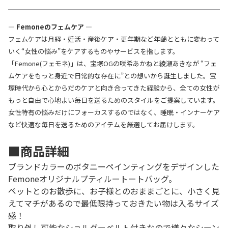
― Femoneのフェムケア ―
フェムケアは月経・妊活・産後ケア・更年期など年齢とともに変わって
いく“女性の悩み”をケアするものやサービスを指します。
「Femone(フェモネ)」は、宝塚OGの咲希あかねと綾瀬あきなが “フェ
ムケアをもっと身近で日常的な存在に”との想いから誕生しました。宝
塚時代から心とからだのケアと向き合ってきた経験から、全ての女性が
もっと自由で心地よい毎日を送るためのスタイルをご提案しています。
女性特有の悩みだけにフォーカスするのではなく、睡眠・インナーケア
など快適な毎日を送るためのアイテムを厳選してお届けします。
■商品詳細
ブランドカラーのボタニーペインティングをデザインした
Femoneオリジナルプティルートートバッグ。
ペットとのお散歩に、お子様とのおままごとに、小さく見
えてマチがあるので最低限持っておきたい物は入るサイズ
感！
取り外し可能なショルダーベルト付きなので様々なシーン