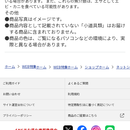
いる場合があります。 また、これらの魚介類は、エサとしてエ
ビ・カニを食べている可能性があります。
その他
商品写真はイメージです。
商品内容として記載されていない「小道具類」はお届け
する商品に含まれておりません。
商品の色は、ご覧になるパソコンなどの環境により、実
際と異なる場合があります。
ホーム
WEB特集
非食品
SONAENO 防災ライトルームシューズ
ホーム
WEB特集
ホーム
防災用品
ショップ一覧
防災・その他
ホーム
the snuggl
ネットシ
SO
ご利用ガイド
よくあるご質問
お問い合わせ
利用規約
サイト運営会社について
特定商取引法に基づく表記について
プライバシーポリシー
商品のご提案はこちら
SNSでお得な情報発信中