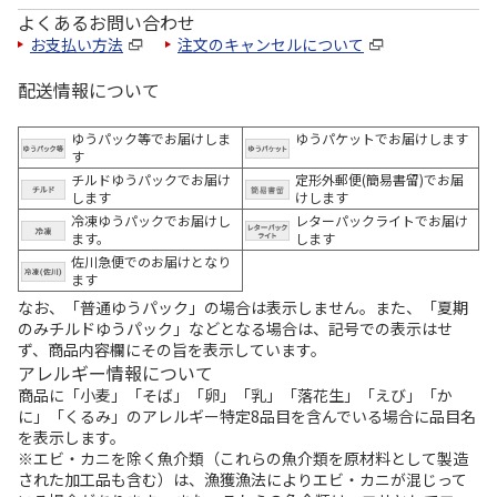
よくあるお問い合わせ
お支払い方法
注文のキャンセルについて
配送情報について
ゆうパック等でお届けしま
ゆうパケットでお届けします
す
チルドゆうパックでお届け
定形外郵便(簡易書留)でお届
します
けします
冷凍ゆうパックでお届けし
レターパックライトでお届け
ます。
します
佐川急便でのお届けとなり
ます
なお、「普通ゆうパック」の場合は表示しません。また、「夏期
のみチルドゆうパック」などとなる場合は、記号での表示はせ
ず、商品内容欄にその旨を表示しています。
アレルギー情報について
商品に「小麦」「そば」「卵」「乳」「落花生」「えび」「か
に」「くるみ」のアレルギー特定8品目を含んでいる場合に品目名
を表示します。
※エビ・カニを除く魚介類（これらの魚介類を原材料として製造
された加工品も含む）は、漁獲漁法によりエビ・カニが混じって