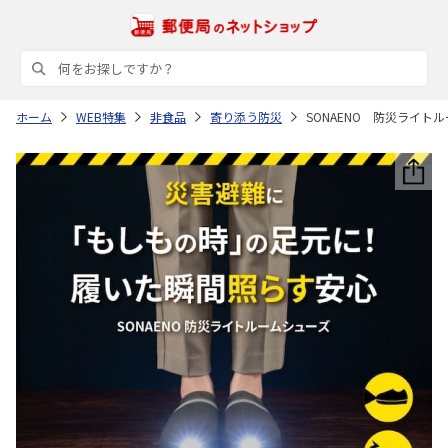
ホーム
WEB特集
非食品
寄り添う防災
SONAENO 防災ライト