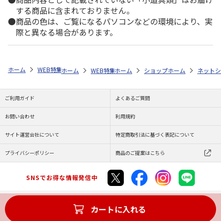
する商品に含まれておりません。
商品の色は、ご覧になるパソコンなどの環境により、実
際と異なる場合があります。
ホーム
WEB特集
非食品
SONAENO 防災ライトルームシューズ
ホーム
WEB特集
ホーム
防災用品
ショップ一覧
防災・その他
ホーム
the snuggl
ネットシ
SO
ご利用ガイド
よくあるご質問
お問い合わせ
利用規約
サイト運営会社について
特定商取引法に基づく表記について
プライバシーポリシー
商品のご提案はこちら
SNSでお得な情報発信中
カートに入れる
Copyright (C) JAPAN POST Co.,Ltd. All Rights Reserved.