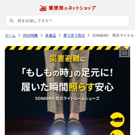
ホーム
WEB特集
非食品
寄り添う防災
SONAENO 防災ライト