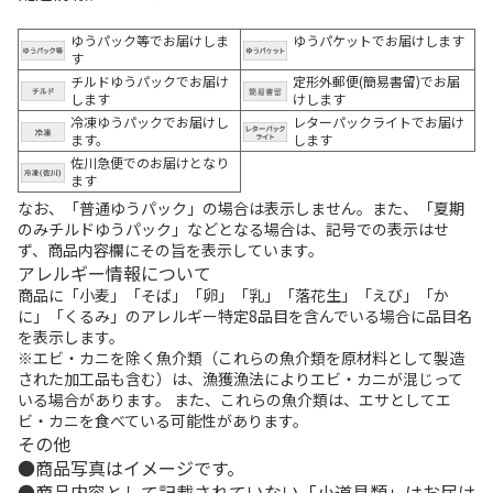
ゆうパック等でお届けしま
ゆうパケットでお届けします
す
チルドゆうパックでお届け
定形外郵便(簡易書留)でお届
します
けします
冷凍ゆうパックでお届けし
レターパックライトでお届け
ます。
します
佐川急便でのお届けとなり
ます
なお、「普通ゆうパック」の場合は表示しません。また、「夏期
のみチルドゆうパック」などとなる場合は、記号での表示はせ
ず、商品内容欄にその旨を表示しています。
アレルギー情報について
商品に「小麦」「そば」「卵」「乳」「落花生」「えび」「か
に」「くるみ」のアレルギー特定8品目を含んでいる場合に品目名
を表示します。
※エビ・カニを除く魚介類（これらの魚介類を原材料として製造
された加工品も含む）は、漁獲漁法によりエビ・カニが混じって
いる場合があります。 また、これらの魚介類は、エサとしてエ
ビ・カニを食べている可能性があります。
その他
商品写真はイメージです。
商品内容として記載されていない「小道具類」はお届け