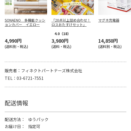
SONAENO 多機能クッシ
「20点以上詰め合わせ！
マグネ充電器
ョンカバー イエロー
ロスおたすけセット」
4.0
（18）
4,990円
3,980円
14,850円
(送料別・税込)
(送料・税込)
(送料別・税込)
販売者
フィネクトパートナーズ株式会社
TEL
03-6721-7551
配送情報
配送方法
ゆうパック
お届け日
指定可