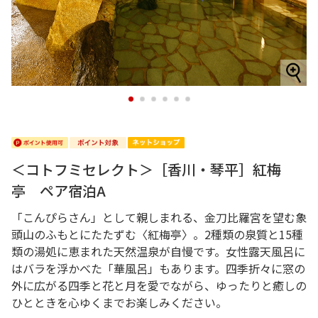
1
2
3
4
5
6
＜コトフミセレクト＞［香川・琴平］紅梅
亭 ペア宿泊A
「こんぴらさん」として親しまれる、金刀比羅宮を望む象
頭山のふもとにたたずむ〈紅梅亭〉。2種類の泉質と15種
類の湯処に恵まれた天然温泉が自慢です。女性露天風呂に
はバラを浮かべた「華風呂」もあります。四季折々に窓の
外に広がる四季と花と月を愛でながら、ゆったりと癒しの
ひとときを心ゆくまでお楽しみください。