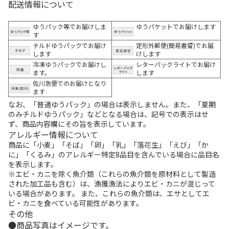
配送情報について
ゆうパック等でお届けしま
ゆうパケットでお届けします
す
チルドゆうパックでお届け
定形外郵便(簡易書留)でお届
します
けします
冷凍ゆうパックでお届けし
レターパックライトでお届け
ます。
します
佐川急便でのお届けとなり
ます
なお、「普通ゆうパック」の場合は表示しません。また、「夏期
のみチルドゆうパック」などとなる場合は、記号での表示はせ
ず、商品内容欄にその旨を表示しています。
アレルギー情報について
商品に「小麦」「そば」「卵」「乳」「落花生」「えび」「か
に」「くるみ」のアレルギー特定8品目を含んでいる場合に品目名
を表示します。
※エビ・カニを除く魚介類（これらの魚介類を原材料として製造
された加工品も含む）は、漁獲漁法によりエビ・カニが混じって
いる場合があります。 また、これらの魚介類は、エサとしてエ
ビ・カニを食べている可能性があります。
その他
商品写真はイメージです。