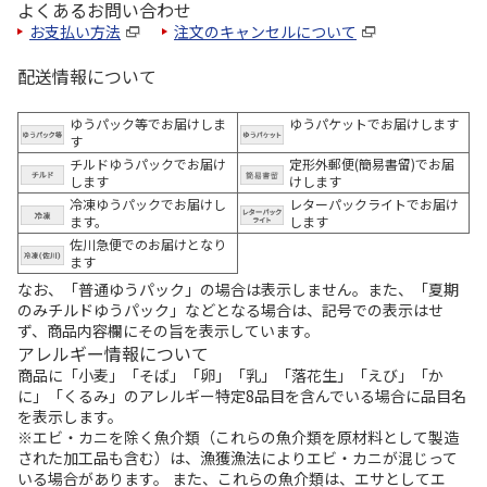
よくあるお問い合わせ
お支払い方法
注文のキャンセルについて
配送情報について
ゆうパック等でお届けしま
ゆうパケットでお届けします
す
チルドゆうパックでお届け
定形外郵便(簡易書留)でお届
します
けします
冷凍ゆうパックでお届けし
レターパックライトでお届け
ます。
します
佐川急便でのお届けとなり
ます
なお、「普通ゆうパック」の場合は表示しません。また、「夏期
のみチルドゆうパック」などとなる場合は、記号での表示はせ
ず、商品内容欄にその旨を表示しています。
アレルギー情報について
商品に「小麦」「そば」「卵」「乳」「落花生」「えび」「か
に」「くるみ」のアレルギー特定8品目を含んでいる場合に品目名
を表示します。
※エビ・カニを除く魚介類（これらの魚介類を原材料として製造
された加工品も含む）は、漁獲漁法によりエビ・カニが混じって
いる場合があります。 また、これらの魚介類は、エサとしてエ