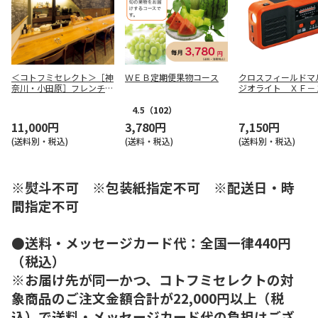
＜コトフミセレクト＞［神
ＷＥＢ定期便果物コース
クロスフィールドマ
奈川・小田原］フレンチ食
ジオライト ＸＦ－
堂ｉＴＴｏｋｕ ランチペ
ア
4.5
（102）
11,000円
3,780円
7,150円
(送料別・税込)
(送料・税込)
(送料別・税込)
※熨斗不可 ※包装紙指定不可 ※配送日・時
間指定不可
●送料・メッセージカード代：全国一律440円
（税込）
※お届け先が同一かつ、コトフミセレクトの対
象商品のご注文金額合計が22,000円以上（税
込）で送料・メッセージカード代の負担はござ