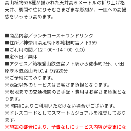
高山植物636種が描かれた天井高６メートルの折り上げ格
天井、欄間や柱にひそむさまざまな彫刻が、一皿への高揚
感をいっそう高めます。
■商品内容／ランチコース＋ワンドリンク
■住所／神奈川県足柄下郡箱根町宮ノ下359
■ご利用時間／12：00～14：00〈LO〉
■定休日／無休
■アクセス／箱根登山鉄道宮ノ下駅から徒歩約7分、小田
原厚木道路山崎I.C.より約20分
※ご予約にて承ります。
※表記以外のサービスはお客さま負担となります。
※現地までの交通機関のお手配・費用はお客さま負担とな
ります。
※ 時期によりご利用いただけない場合がございます。
※ドレスコードとしてスマートカジュアルを推奨しており
ます。
※施設の都合により、予告なしにサービス内容が変更にな