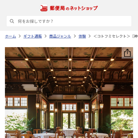
ホーム
ギフト通販
商品ジャンル
体験
＜コトフミセレクト＞［神