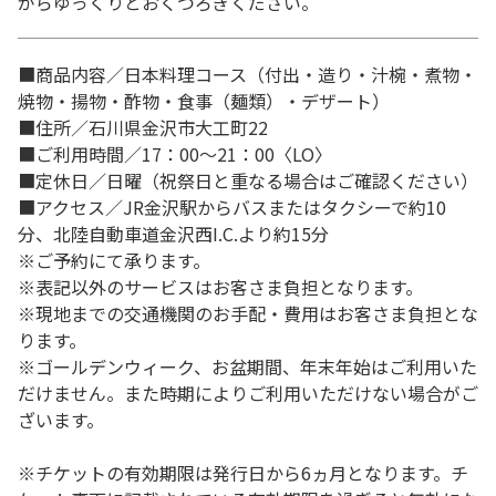
がらゆっくりとおくつろぎください。
■商品内容／日本料理コース（付出・造り・汁椀・煮物・
焼物・揚物・酢物・食事（麺類）・デザート）
■住所／石川県金沢市大工町22
■ご利用時間／17：00～21：00〈LO〉
■定休日／日曜（祝祭日と重なる場合はご確認ください）
■アクセス／JR金沢駅からバスまたはタクシーで約10
分、北陸自動車道金沢西I.C.より約15分
※ご予約にて承ります。
※表記以外のサービスはお客さま負担となります。
※現地までの交通機関のお手配・費用はお客さま負担とな
ります。
※ゴールデンウィーク、お盆期間、年末年始はご利用いた
だけません。また時期によりご利用いただけない場合がご
ざいます。
※チケットの有効期限は発行日から6ヵ月となります。チ