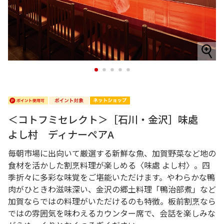
1
2
3
4
5
＜コトフミセレクト＞［石川・金沢］味處
よし村 ディナーペアA
毎朝市場に出向いて厳選する新鮮な魚、加賀野菜など地の
食材を活かした割烹料理が楽しめる〈味處 よし村〉。四
季折々に多彩な味覚をご堪能いただけます。やわらかな鴨
肉がひときわ滋味深い、金沢の郷土料理「鴨治部煮」など
加賀ならではの料理がいただけるのも特徴。板前割烹なら
ではの雰囲気を味わえるカウンター席で、会話を楽しみな