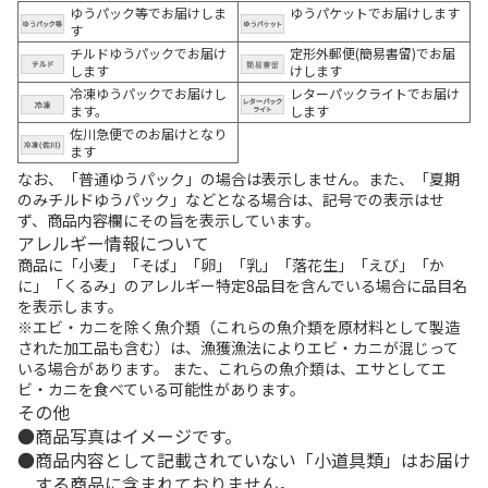
ゆうパック等でお届けしま
ゆうパケットでお届けします
す
チルドゆうパックでお届け
定形外郵便(簡易書留)でお届
します
けします
冷凍ゆうパックでお届けし
レターパックライトでお届け
ます。
します
佐川急便でのお届けとなり
ます
なお、「普通ゆうパック」の場合は表示しません。また、「夏期
のみチルドゆうパック」などとなる場合は、記号での表示はせ
ず、商品内容欄にその旨を表示しています。
アレルギー情報について
商品に「小麦」「そば」「卵」「乳」「落花生」「えび」「か
に」「くるみ」のアレルギー特定8品目を含んでいる場合に品目名
を表示します。
※エビ・カニを除く魚介類（これらの魚介類を原材料として製造
された加工品も含む）は、漁獲漁法によりエビ・カニが混じって
いる場合があります。 また、これらの魚介類は、エサとしてエ
ビ・カニを食べている可能性があります。
その他
商品写真はイメージです。
商品内容として記載されていない「小道具類」はお届け
する商品に含まれておりません。