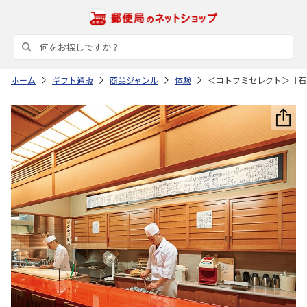
ホーム
ギフト通販
商品ジャンル
体験
＜コトフミセレクト＞［石