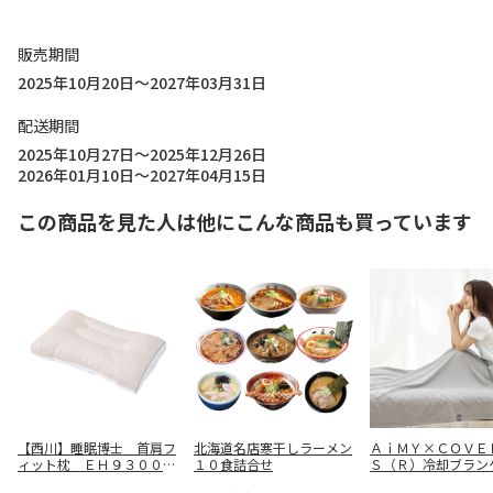
販売期間
2025年10月20日～2027年03月31日
配送期間
2025年10月27日～2025年12月26日
2026年01月10日～2027年04月15日
この商品を見た人は他にこんな商品も買っています
【西川】睡眠博士 首肩フ
北海道名店寒干しラーメン
ＡｉＭＹ×ＣＯＶＥ
ィット枕 ＥＨ９３００９
１０食詰合せ
Ｓ（Ｒ）冷却ブラン
５４７