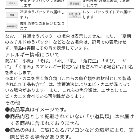
チルドゆうパックでお届け
定形外郵便(簡易書留)でお届
します
けします
冷凍ゆうパックでお届けし
レターパックライトでお届け
ます。
します
佐川急便でのお届けとなり
ます
なお、「普通ゆうパック」の場合は表示しません。また、「夏期
のみチルドゆうパック」などとなる場合は、記号での表示はせ
ず、商品内容欄にその旨を表示しています。
アレルギー情報について
商品に「小麦」「そば」「卵」「乳」「落花生」「えび」「か
に」「くるみ」のアレルギー特定8品目を含んでいる場合に品目名
を表示します。
※エビ・カニを除く魚介類（これらの魚介類を原材料として製造
された加工品も含む）は、漁獲漁法によりエビ・カニが混じって
いる場合があります。 また、これらの魚介類は、エサとしてエ
ビ・カニを食べている可能性があります。
その他
商品写真はイメージです。
商品内容として記載されていない「小道具類」はお届け
する商品に含まれておりません。
商品の色は、ご覧になるパソコンなどの環境により、実
際と異なる場合があります。