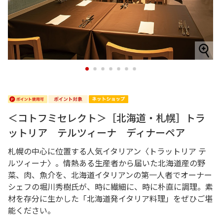
1
2
3
4
5
6
7
＜コトフミセレクト＞［北海道・札幌］トラ
ットリア テルツィーナ ディナーペア
札幌の中心に位置する人気イタリアン〈トラットリア テ
ルツィーナ〉。情熱ある生産者から届いた北海道産の野
菜、肉、魚介を、北海道イタリアンの第一人者でオーナー
シェフの堀川秀樹氏が、時に繊細に、時に朴直に調理。素
材を存分に生かした「北海道発イタリア料理」をぜひご堪
能ください。