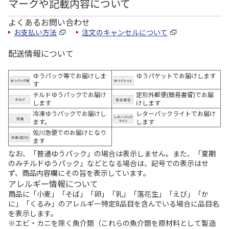
マークや記載内容について
よくあるお問い合わせ
お支払い方法
注文のキャンセルについて
配送情報について
ゆうパック等でお届けしま
ゆうパケットでお届けします
す
チルドゆうパックでお届け
定形外郵便(簡易書留)でお届
します
けします
冷凍ゆうパックでお届けし
レターパックライトでお届け
ます。
します
佐川急便でのお届けとなり
ます
なお、「普通ゆうパック」の場合は表示しません。また、「夏期
のみチルドゆうパック」などとなる場合は、記号での表示はせ
ず、商品内容欄にその旨を表示しています。
アレルギー情報について
商品に「小麦」「そば」「卵」「乳」「落花生」「えび」「か
に」「くるみ」のアレルギー特定8品目を含んでいる場合に品目名
を表示します。
※エビ・カニを除く魚介類（これらの魚介類を原材料として製造