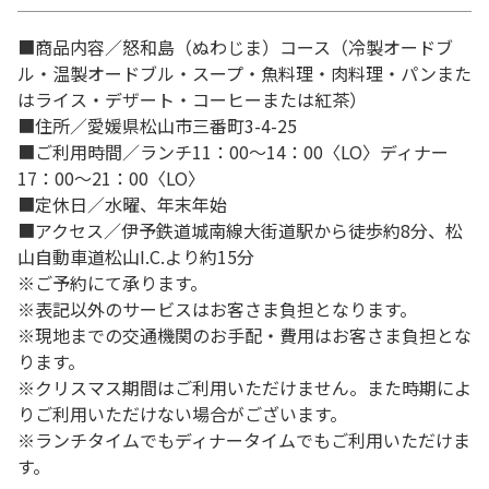
■商品内容／怒和島（ぬわじま）コース（冷製オードブ
ル・温製オードブル・スープ・魚料理・肉料理・パンまた
はライス・デザート・コーヒーまたは紅茶）
■住所／愛媛県松山市三番町3-4-25
■ご利用時間／ランチ11：00～14：00〈LO〉ディナー
17：00～21：00〈LO〉
■定休日／水曜、年末年始
■アクセス／伊予鉄道城南線大街道駅から徒歩約8分、松
山自動車道松山I.C.より約15分
※ご予約にて承ります。
※表記以外のサービスはお客さま負担となります。
※現地までの交通機関のお手配・費用はお客さま負担とな
ります。
※クリスマス期間はご利用いただけません。また時期によ
りご利用いただけない場合がございます。
※ランチタイムでもディナータイムでもご利用いただけま
す。