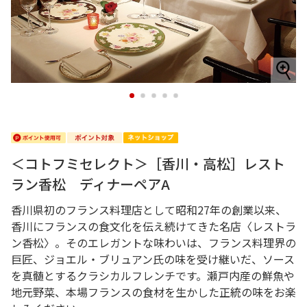
1
2
3
4
5
＜コトフミセレクト＞［香川・高松］レスト
ラン香松 ディナーペアA
香川県初のフランス料理店として昭和27年の創業以来、
香川にフランスの食文化を伝え続けてきた名店〈レストラ
ン香松〉。そのエレガントな味わいは、フランス料理界の
巨匠、ジョエル・ブリュアン氏の味を受け継いだ、ソース
を真髄とするクラシカルフレンチです。瀬戸内産の鮮魚や
地元野菜、本場フランスの食材を生かした正統の味をお楽