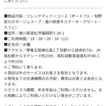
しみください。
■商品内容／フレンチディナーコース（オードブル・旬野
菜のポタージュスープ・香川県産牛ステーキ・デザート・
カフェ）
■住所／香川県高松市福岡町3-26-1
■ご利用時間／18：00～20：30〈LO〉
■定休日／水曜
■アクセス／琴電志度線松島2 丁目駅から徒歩約7分、JR
高松駅からタクシーで約10分、高松自動車道高松中央I.C.
より約10分
※ご予約にて承ります。
※表記以外のサービスはお客さま負担となります。
※現地までの交通機関のお手配・費用はお客さま負担とな
ります。
※クリスマス期間、年末年始はご利用いただけません。ま
た時期によりご利用いただけない場合がございます。