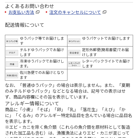
よくあるお問い合わせ
お支払い方法
注文のキャンセルについて
配送情報について
ゆうパック等でお届けしま
ゆうパケットでお届けします
す
チルドゆうパックでお届け
定形外郵便(簡易書留)でお届
します
けします
冷凍ゆうパックでお届けし
レターパックライトでお届け
ます。
します
佐川急便でのお届けとなり
ます
なお、「普通ゆうパック」の場合は表示しません。また、「夏期
のみチルドゆうパック」などとなる場合は、記号での表示はせ
ず、商品内容欄にその旨を表示しています。
アレルギー情報について
商品に「小麦」「そば」「卵」「乳」「落花生」「えび」「か
に」「くるみ」のアレルギー特定8品目を含んでいる場合に品目名
を表示します。
※エビ・カニを除く魚介類（これらの魚介類を原材料として製造
された加工品も含む）は、漁獲漁法によりエビ・カニが混じって