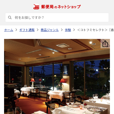
ホーム
ギフト通販
商品ジャンル
体験
＜コトフミセレクト＞［香