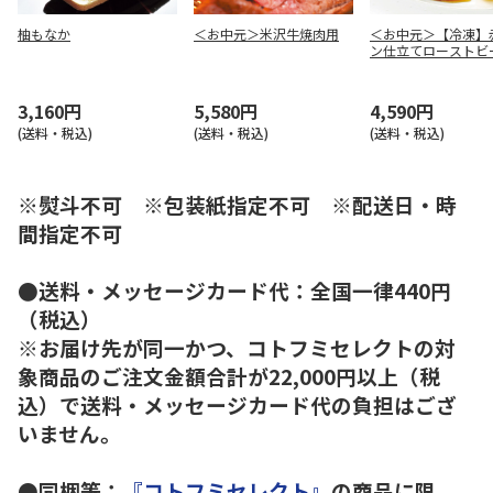
柚もなか
＜お中元＞米沢牛焼肉用
＜お中元＞【冷凍】
ン仕立てローストビ
3,160円
5,580円
4,590円
(送料・税込)
(送料・税込)
(送料・税込)
※熨斗不可 ※包装紙指定不可 ※配送日・時
間指定不可
●送料・メッセージカード代：全国一律440円
（税込）
※お届け先が同一かつ、コトフミセレクトの対
象商品のご注文金額合計が22,000円以上（税
込）で送料・メッセージカード代の負担はござ
いません。
●同梱等：
『コトフミセレクト』
の商品に限