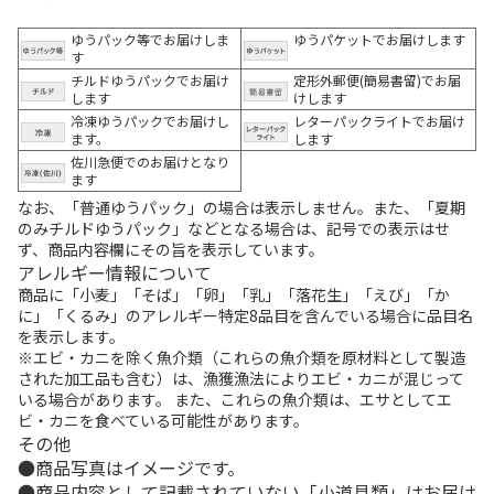
ゆうパック等でお届けしま
ゆうパケットでお届けします
す
チルドゆうパックでお届け
定形外郵便(簡易書留)でお届
します
けします
冷凍ゆうパックでお届けし
レターパックライトでお届け
ます。
します
佐川急便でのお届けとなり
ます
なお、「普通ゆうパック」の場合は表示しません。また、「夏期
のみチルドゆうパック」などとなる場合は、記号での表示はせ
ず、商品内容欄にその旨を表示しています。
アレルギー情報について
商品に「小麦」「そば」「卵」「乳」「落花生」「えび」「か
に」「くるみ」のアレルギー特定8品目を含んでいる場合に品目名
を表示します。
※エビ・カニを除く魚介類（これらの魚介類を原材料として製造
された加工品も含む）は、漁獲漁法によりエビ・カニが混じって
いる場合があります。 また、これらの魚介類は、エサとしてエ
ビ・カニを食べている可能性があります。
その他
商品写真はイメージです。
商品内容として記載されていない「小道具類」はお届け