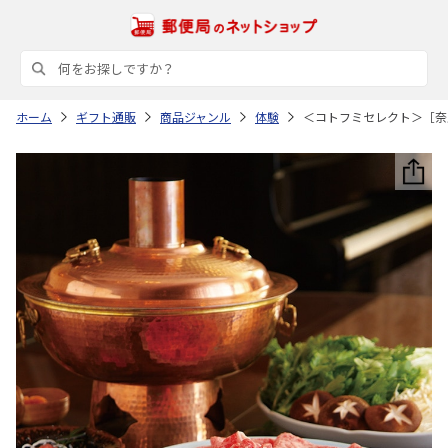
ホーム
ギフト通販
商品ジャンル
体験
＜コトフミセレクト＞［奈