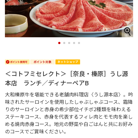
1
2
3
4
5
＜コトフミセレクト＞［奈良・榛原］うし源
本店 ランチ／ディナーペアB
大和榛原牛を堪能できる老舗肉料理店〈うし源本店〉。吟
味されたサーロインを使用したしゃぶしゃぶコース、霜降
りのサーロインと赤身の希少部位イチボ2種類を味わえる
ステーキコース、赤身を代表するフィレ肉とモモ肉を楽し
める焼肉赤身コース。地元の野菜や白ごはんと共にお好み
のコースでご賞味ください。