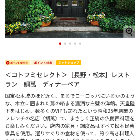
1
2
3
4
5
＜コトフミセレクト＞［長野・松本］レスト
ラン 鯛萬 ディナーペア
国宝松本城のほど近く、まるでヨーロッパにいるかのよう
な、木立に囲まれた蔦の絡まる瀟洒な白壁の洋館。天皇陛
下をはじめ、数多くのVIPも訪れたという昭和25年創業の
フレンチの名店〈鯛萬〉で、まさしく正統の仏蘭西料理を
お楽しみください。店内の家具・調度品はすべて松本民芸
家具を使用。選りすぐりの食材を使って、誇り高き料理人