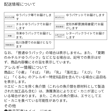
配送情報について
ゆうパック等でお届けしま
ゆうパケットでお届けします
す
チルドゆうパックでお届け
定形外郵便(簡易書留)でお届
します
けします
冷凍ゆうパックでお届けし
レターパックライトでお届け
ます。
します
佐川急便でのお届けとなり
ます
なお、「普通ゆうパック」の場合は表示しません。また、「夏期
のみチルドゆうパック」などとなる場合は、記号での表示はせ
ず、商品内容欄にその旨を表示しています。
アレルギー情報について
商品に「小麦」「そば」「卵」「乳」「落花生」「えび」「か
に」「くるみ」のアレルギー特定8品目を含んでいる場合に品目名
を表示します。
※エビ・カニを除く魚介類（これらの魚介類を原材料として製造
された加工品も含む）は、漁獲漁法によりエビ・カニが混じって
いる場合があります。 また、これらの魚介類は、エサとしてエ
ビ・カニを食べている可能性があります。
その他
商品写真はイメージです。