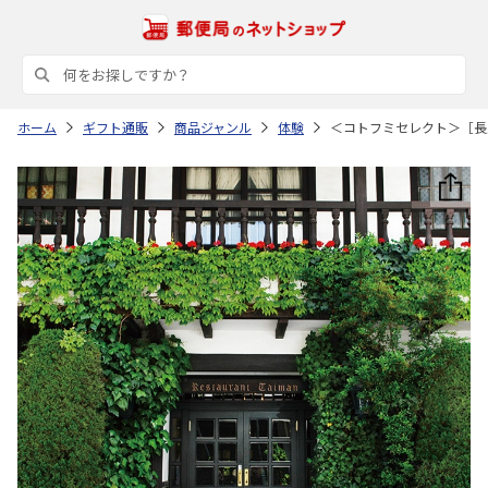
ホーム
ギフト通販
商品ジャンル
体験
＜コトフミセレクト＞［長