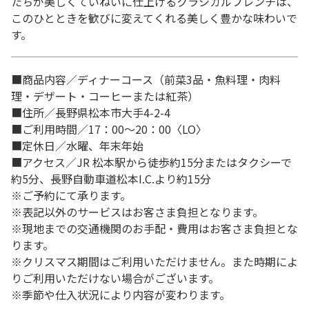
たちが美しくていねいに仕上げるクラシカルフレンチは、
このひとときを歓びに変えてくれる美しく豊かな味わいで
す。
■商品内容／ディナーコース（前菜3品・魚料理・肉料
理・デザート・コーヒーまたは紅茶）
■住所／長野県松本市大手4-2-4
■ご利用時間／17：00～20：00〈LO〉
■定休日／水曜、年末年始
■アクセス／JR 松本駅から徒歩約15分またはタクシーで
約5分、長野自動車道松本I.C.より約15分
※ご予約にて承ります。
※表記以外のサービスはお客さま負担となります。
※現地までの交通機関のお手配・費用はお客さま負担とな
ります。
※クリスマス期間はご利用いただけません。また時期によ
りご利用いただけない場合がございます。
※季節や仕入状況により内容が変わります。