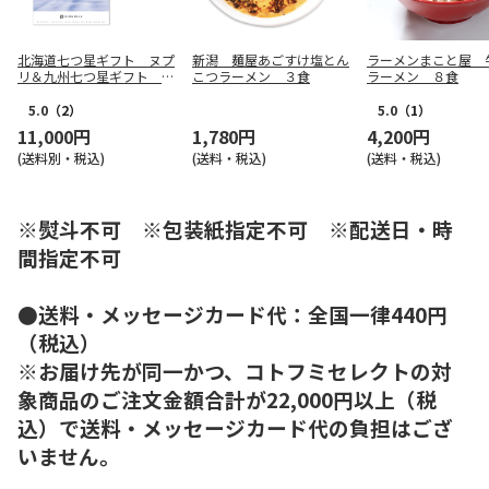
北海道七つ星ギフト ヌプ
新潟 麺屋あごすけ塩とん
ラーメンまこと屋 
リ＆九州七つ星ギフト ひ
こつラーメン ３食
ラーメン ８食
ざかり
5.0
（2）
5.0
（1）
11,000円
1,780円
4,200円
(送料別・税込)
(送料・税込)
(送料・税込)
※熨斗不可 ※包装紙指定不可 ※配送日・時
間指定不可
●送料・メッセージカード代：全国一律440円
（税込）
※お届け先が同一かつ、コトフミセレクトの対
象商品のご注文金額合計が22,000円以上（税
込）で送料・メッセージカード代の負担はござ
いません。