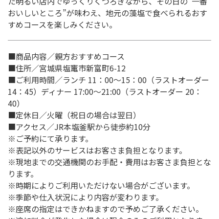
た明るい店内でゆっくりくつろぎながら、その日の“一番
おいしいところ”が味わえ、地元の藻塩で食べられるおす
すめコースを楽しみください。
■商品内容／親方おすすめコース
■住所／宮城県塩竃市新富町6-12
■ご利用時間／ランチ 11：00～15：00（ラストオーダー
14：45）ディナー 17:00～21:00（ラストオーダー 20：
40）
■定休日／火曜（祝日の場合は翌日）
■アクセス／JR本塩釜駅から徒歩約10分
※ご予約にて承ります。
※表記以外のサービスはお客さま負担となります。
※現地までの交通機関のお手配・費用はお客さま負担とな
ります。
※時期によりご利用いただけない場合がございます。
※季節や仕入状況により内容が変わります。
※座席の指定はできかねますので予めご了承ください。