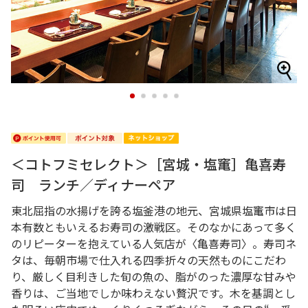
1
2
3
4
5
＜コトフミセレクト＞［宮城・塩竃］亀喜寿
司 ランチ／ディナーペア
東北屈指の水揚げを誇る塩釜港の地元、宮城県塩竃市は日
本有数ともいえるお寿司の激戦区。そのなかにあって多く
のリピーターを抱えている人気店が〈亀喜寿司〉。寿司ネ
タは、毎朝市場で仕入れる四季折々の天然ものにこだわ
り、厳しく目利きした旬の魚の、脂がのった濃厚な甘みや
香りは、ご当地でしか味わえない贅沢です。木を基調とし