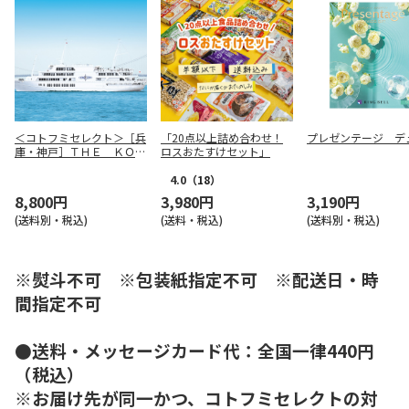
＜コトフミセレクト＞［兵
「20点以上詰め合わせ！
プレゼンテージ デ
庫・神戸］ＴＨＥ ＫＯＢ
ロスおたすけセット」
Ｅ ＣＲＵＩＳＥ コンチ
ェルト クルーズペア
4.0
（18）
8,800円
3,980円
3,190円
(送料別・税込)
(送料・税込)
(送料別・税込)
※熨斗不可 ※包装紙指定不可 ※配送日・時
間指定不可
●送料・メッセージカード代：全国一律440円
（税込）
※お届け先が同一かつ、コトフミセレクトの対