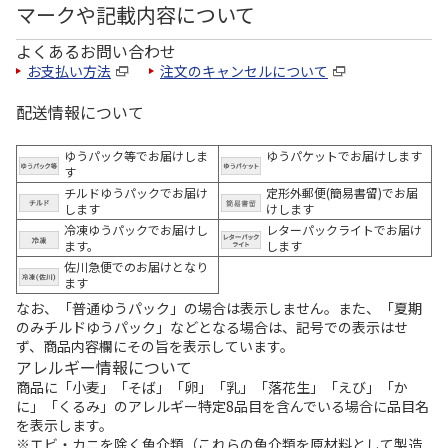
マークや記載内容について
よくあるお問い合わせ
お支払い方法
注文のキャンセルについて
配送情報について
ゆうパック等でお届けしま
ゆうパケットでお届けします
す
チルドゆうパックでお届け
定形外郵便(簡易書留)でお届
します
けします
冷凍ゆうパックでお届けし
レターパックライトでお届け
ます。
します
佐川急便でのお届けとなり
ます
なお、「普通ゆうパック」の場合は表示しません。また、「夏期
のみチルドゆうパック」などとなる場合は、記号での表示はせ
ず、商品内容欄にその旨を表示しています。
アレルギー情報について
商品に「小麦」「そば」「卵」「乳」「落花生」「えび」「か
に」「くるみ」のアレルギー特定8品目を含んでいる場合に品目名
を表示します。
※エビ・カニを除く魚介類（これらの魚介類を原材料として製造