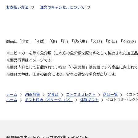
お支払い方法
注文のキャンセルについて
商品に「小麦」「そば」「卵」「乳」「落花生」「えび」「かに」「くるみ」
※エビ・カニを除く魚介類（これらの魚介類を原材料として製造された加工品
※商品写真はイメージです。
※商品内容として記載されていない「小道具類」はお届けする商品に含まれて
※商品の色は、印刷の都合により、実際と異なる場合があります。
ホーム
WEB特集
非食品
コトフミセレクト
商品一覧
＜コト
ホーム
ギフト通販（オケージョン）
体験ギフト
＜コトフミセレク
郵便局のネットショップの特集・イベント