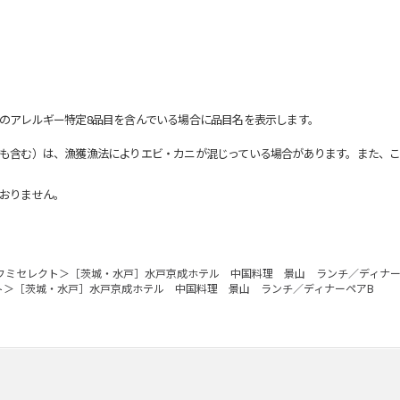
のアレルギー特定8品目を含んでいる場合に品目名を表示します。
も含む）は、漁獲漁法によりエビ・カニが混じっている場合があります。また、こ
おりません。
フミセレクト＞［茨城・水戸］水戸京成ホテル 中国料理 景山 ランチ／ディナー
ト＞［茨城・水戸］水戸京成ホテル 中国料理 景山 ランチ／ディナーペアB