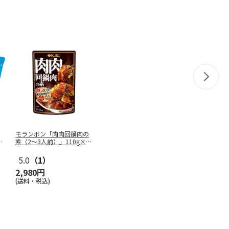
モランボン「肉肉回鍋肉の
ビ
素（2～3人前）」110g×40
袋
5.0
（1）
2,980円
(送料・税込)