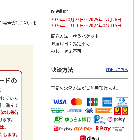
配送期間
2025年10月27日～2025年12月26日
レクト
＜コトフミセレクト
＜コトフミセレクト
＜コトフミセレクト
る場合がございま
2026年01月10日～2027年04月15日
宿／愛
＞［東京・新宿／愛
＞［奈良・奈良］つ
＞［大阪・梅田］Ｔ
大阪・
知・名古屋／大阪・
る由 ランチ／ディ
ＨＥ ＣＯＳＭＯＰ
配送方法
ゆうパケット
梅田
…
ナー
…
ＯＬ
…
お届け日
指定不可
4,400円
22,000円
11,000円
)
(送料別・税込)
(送料別・税込)
(送料別・税込)
のし
対応不可
決済方法
詳細はこちら
下記の決済方法がご利用頂けます。