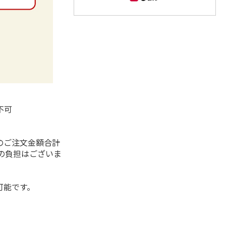
不可
）
のご注文金額合計
代の負担はございま
可能です。
。