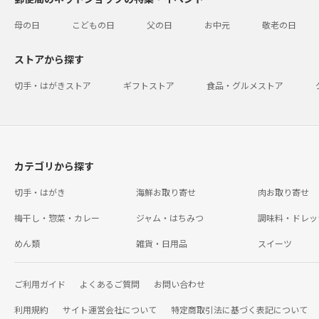
母の日
こどもの日
父の日
お中元
敬老の日
ストアから探す
切手・はがきストア
ギフトストア
食品・グルメストア
カテゴリから探す
切手・はがき
海鮮お取り寄せ
肉お取り寄せ
梅干し・惣菜・カレー
ジャム・はちみつ
調味料・ドレッ
めん類
雑貨・日用品
スイーツ
ご利用ガイド
よくあるご質問
お問い合わせ
利用規約
サイト運営会社について
特定商取引法に基づく表記について