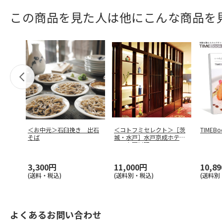
この商品を見た人は他にこんな商品を
＜お中元＞石臼挽き 出石
＜コトフミセレクト＞［茨
TIMEBoo
そば
城・水戸］水戸京成ホテ
ル 中国料理
…
3,300円
11,000円
10,8
(送料・税込)
(送料別・税込)
(送料別
よくあるお問い合わせ