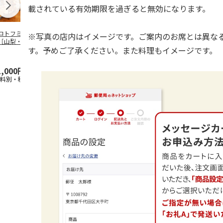
載されている有効期限を過ぎると無効になります。
コトフミセレクト
＜コトフミセレクト
＜コトフミセレクト
＜コトフミセ
※写真の店内はイメージです。ご案内のお席とは異な
［山梨・甲府］サ
＞［宮城・塩竃］亀
＞［三重・鳥羽］鳥
＞［東京・新
す。予めご了承ください。また料理もイメージです。
ヤ シャトー・
喜寿司 ランチ／デ
羽国際ホテル ペア
知・名古屋／
・プ
…
ィナ
…
宿泊
梅田
…
1,000円
22,000円
110,000円
3,300円
送料別・税込)
(送料別・税込)
(送料別・税込)
(送料別・税込