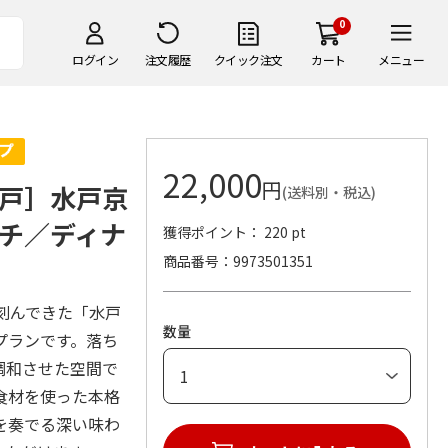
0
ログイン
注文履歴
クイック注文
カート
メニュー
22,000
円
戸］水戸京
(送料別・税込)
チ／ディナ
獲得ポイント： 220 pt
商品番号
9973501351
刻んできた「水戸
数量
プランです。落ち
調和させた空間で
食材を使った本格
を奏でる深い味わ