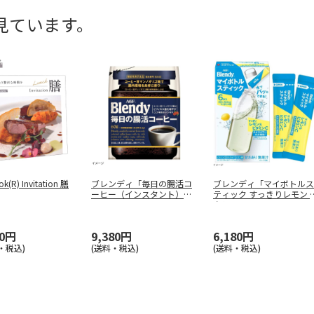
見ています。
k(R) Invitation 膳
ブレンディ「毎日の腸活コ
ブレンディ「マイボトルス
ーヒー（インスタント）」6
ティック すっきりレモン 
0g×1
…
タミン
…
90円
9,380円
6,180円
・税込)
(送料・税込)
(送料・税込)