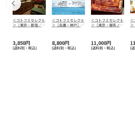
＜コトフミセレクト
＜コトフミセレクト
＜コトフミセレクト
＜
＞［東京・新宿／愛
＞［兵庫・神戸］Ｔ
＞［東京・御茶ノ
＞
知・名古屋／大阪・
ＨＥ ＫＯＢＥ Ｃ
水］神田明神下 喜
ド
梅田
…
ＲＵ
…
川 ラ
…
ド
3,850円
8,800円
11,000円
1
(送料別・税込)
(送料別・税込)
(送料別・税込)
(