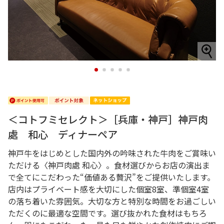
1
2
3
4
5
＜コトフミセレクト＞［兵庫・神戸］神戸肉
處 和心 ディナーペア
神戸牛をはじめとした国内外の吟味された牛肉をご賞味い
ただける〈神戸肉處 和心〉。食材選びからお店の演出ま
で全てにこだわった“価値ある贅沢”をご提供いたします。
店内はプライベート感を大切にした個室8室、準個室4室
の落ち着いた雰囲気。大切な方と特別な時間をお過ごしい
ただくのに最適な空間です。選び抜かれた食材はもちろ