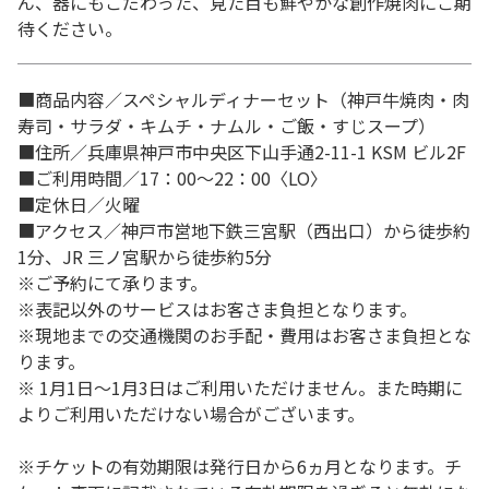
ん、器にもこだわった、見た目も鮮やかな創作焼肉にご期
待ください。
■商品内容／スペシャルディナーセット（神戸牛焼肉・肉
寿司・サラダ・キムチ・ナムル・ご飯・すじスープ）
■住所／兵庫県神戸市中央区下山手通2-11-1 KSM ビル2F
■ご利用時間／17：00～22：00〈LO〉
■定休日／火曜
■アクセス／神戸市営地下鉄三宮駅（西出口）から徒歩約
1分、JR 三ノ宮駅から徒歩約5分
※ご予約にて承ります。
※表記以外のサービスはお客さま負担となります。
※現地までの交通機関のお手配・費用はお客さま負担とな
ります。
※ 1月1日～1月3日はご利用いただけません。また時期に
よりご利用いただけない場合がございます。
※チケットの有効期限は発行日から6ヵ月となります。チ