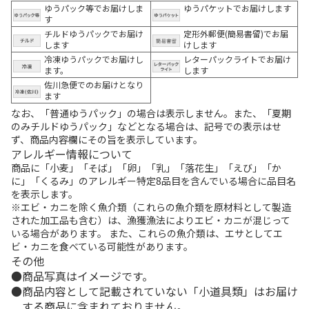
ゆうパック等でお届けしま
ゆうパケットでお届けします
す
チルドゆうパックでお届け
定形外郵便(簡易書留)でお届
します
けします
冷凍ゆうパックでお届けし
レターパックライトでお届け
ます。
します
佐川急便でのお届けとなり
ます
なお、「普通ゆうパック」の場合は表示しません。また、「夏期
のみチルドゆうパック」などとなる場合は、記号での表示はせ
ず、商品内容欄にその旨を表示しています。
アレルギー情報について
商品に「小麦」「そば」「卵」「乳」「落花生」「えび」「か
に」「くるみ」のアレルギー特定8品目を含んでいる場合に品目名
を表示します。
※エビ・カニを除く魚介類（これらの魚介類を原材料として製造
された加工品も含む）は、漁獲漁法によりエビ・カニが混じって
いる場合があります。 また、これらの魚介類は、エサとしてエ
ビ・カニを食べている可能性があります。
その他
商品写真はイメージです。
商品内容として記載されていない「小道具類」はお届け
する商品に含まれておりません。