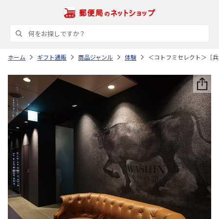
ホーム
ギフト通販
商品ジャンル
体験
＜コトフミセレクト＞［兵