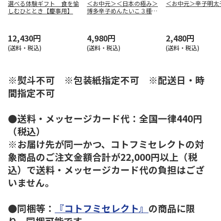
選べる体験ギフト 食を愉
＜お中元＞＜日本の極み＞
＜お中元＞辛子明太
しむひととき【慶事用】
博多辛子めんたいこ３種詰
合せ
12,430円
4,980円
2,480円
(送料・税込)
(送料・税込)
(送料・税込)
※熨斗不可 ※包装紙指定不可 ※配送日・時
間指定不可
●送料・メッセージカード代：全国一律440円
（税込）
※お届け先が同一かつ、コトフミセレクトの対
象商品のご注文金額合計が22,000円以上（税
込）で送料・メッセージカード代の負担はござ
いません。
●同梱等：
『コトフミセレクト』
の商品に限
り、同梱可能です。