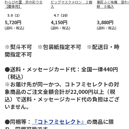
わらびの里 京の彩りＢ
ビッグマスクメロン ２個
菓匠ふく味庵 昔わ
【慶事用】
入
餅 ８箱入
5.0
（1）
4.7
（10）
5,720円
4,150円
3,880円
(送料・税込)
(送料・税込)
(送料・税込)
※熨斗不可 ※包装紙指定不可 ※配送日・時
間指定不可
●送料・メッセージカード代：全国一律440円
（税込）
※お届け先が同一かつ、コトフミセレクトの対
象商品のご注文金額合計が22,000円以上（税
込）で送料・メッセージカード代の負担はござ
いません。
●同梱等：
『コトフミセレクト』
の商品に限
り、同梱可能です。