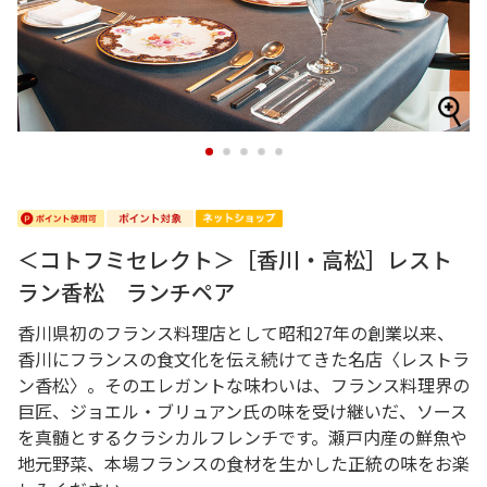
1
2
3
4
5
＜コトフミセレクト＞［香川・高松］レスト
ラン香松 ランチペア
香川県初のフランス料理店として昭和27年の創業以来、
香川にフランスの食文化を伝え続けてきた名店〈レストラ
ン香松〉。そのエレガントな味わいは、フランス料理界の
巨匠、ジョエル・ブリュアン氏の味を受け継いだ、ソース
を真髄とするクラシカルフレンチです。瀬戸内産の鮮魚や
地元野菜、本場フランスの食材を生かした正統の味をお楽