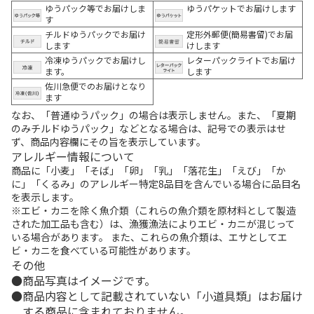
ゆうパック等でお届けしま
ゆうパケットでお届けします
す
チルドゆうパックでお届け
定形外郵便(簡易書留)でお届
します
けします
冷凍ゆうパックでお届けし
レターパックライトでお届け
ます。
します
佐川急便でのお届けとなり
ます
なお、「普通ゆうパック」の場合は表示しません。また、「夏期
のみチルドゆうパック」などとなる場合は、記号での表示はせ
ず、商品内容欄にその旨を表示しています。
アレルギー情報について
商品に「小麦」「そば」「卵」「乳」「落花生」「えび」「か
に」「くるみ」のアレルギー特定8品目を含んでいる場合に品目名
を表示します。
※エビ・カニを除く魚介類（これらの魚介類を原材料として製造
された加工品も含む）は、漁獲漁法によりエビ・カニが混じって
いる場合があります。 また、これらの魚介類は、エサとしてエ
ビ・カニを食べている可能性があります。
その他
商品写真はイメージです。
商品内容として記載されていない「小道具類」はお届け
する商品に含まれておりません。