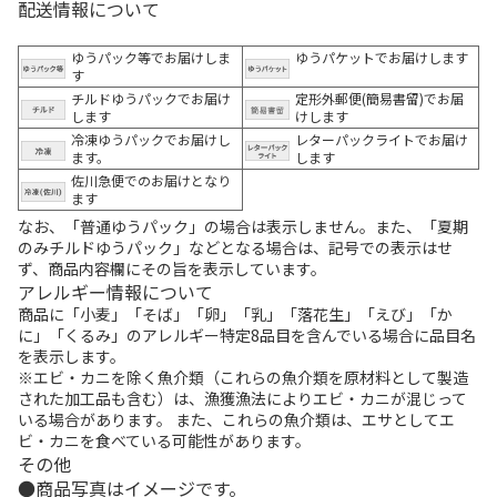
配送情報について
ゆうパック等でお届けしま
ゆうパケットでお届けします
す
チルドゆうパックでお届け
定形外郵便(簡易書留)でお届
します
けします
冷凍ゆうパックでお届けし
レターパックライトでお届け
ます。
します
佐川急便でのお届けとなり
ます
なお、「普通ゆうパック」の場合は表示しません。また、「夏期
のみチルドゆうパック」などとなる場合は、記号での表示はせ
ず、商品内容欄にその旨を表示しています。
アレルギー情報について
商品に「小麦」「そば」「卵」「乳」「落花生」「えび」「か
に」「くるみ」のアレルギー特定8品目を含んでいる場合に品目名
を表示します。
※エビ・カニを除く魚介類（これらの魚介類を原材料として製造
された加工品も含む）は、漁獲漁法によりエビ・カニが混じって
いる場合があります。 また、これらの魚介類は、エサとしてエ
ビ・カニを食べている可能性があります。
その他
商品写真はイメージです。