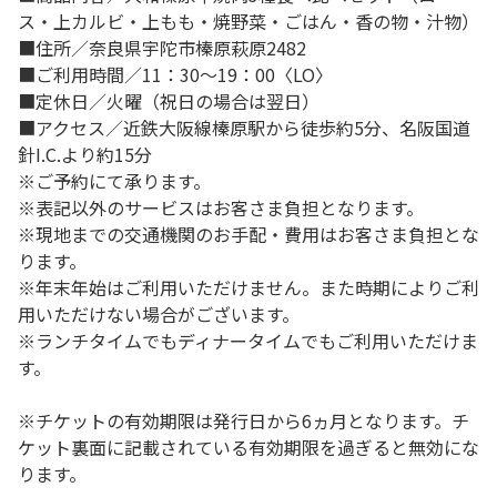
ス・上カルビ・上もも・焼野菜・ごはん・香の物・汁物）
■住所／奈良県宇陀市榛原萩原2482
■ご利用時間／11：30～19：00〈LO〉
■定休日／火曜（祝日の場合は翌日）
■アクセス／近鉄大阪線榛原駅から徒歩約5分、名阪国道
針I.C.より約15分
※ご予約にて承ります。
※表記以外のサービスはお客さま負担となります。
※現地までの交通機関のお手配・費用はお客さま負担とな
ります。
※年末年始はご利用いただけません。また時期によりご利
用いただけない場合がございます。
※ランチタイムでもディナータイムでもご利用いただけま
す。
※チケットの有効期限は発行日から6ヵ月となります。チ
ケット裏面に記載されている有効期限を過ぎると無効にな
ります。