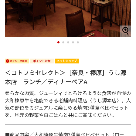
1
2
3
4
5
＜コトフミセレクト＞［奈良・榛原］うし源
本店 ランチ／ディナーペアA
柔らかな肉質、ジューシィでとろけるような食感が自慢の
大和榛原牛を堪能できる老舗肉料理店〈うし源本店〉。人
気の部位をカジュアルに楽しめる焼肉3種食べ比べセット
を、地元の野菜や白ごはんと共にご賞味ください。
■商品内容／大和榛原牛焼肉3種食べ比べセット（ロー