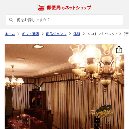
ホーム
ギフト通販
商品ジャンル
体験
＜コトフミセレクト＞［奈