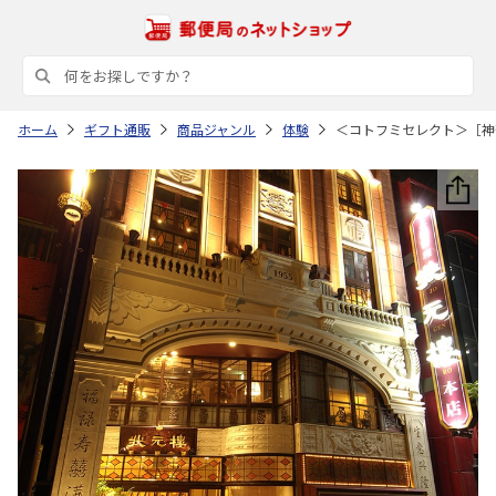
ホーム
ギフト通販
商品ジャンル
体験
＜コトフミセレクト＞［神