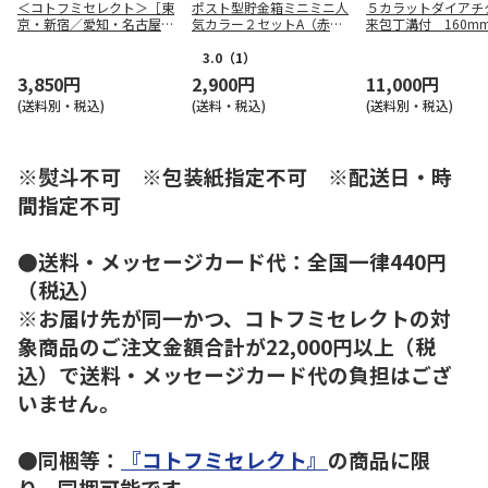
＜コトフミセレクト＞［東
ポスト型貯金箱ミニミニ人
５カラットダイアチ
京・新宿／愛知・名古屋／
気カラー２セットA（赤・
来包丁溝付 160m
大阪・梅田／福岡・博多］
M金）
ビチェリン カフェペアB
3.0
（1）
3,850円
2,900円
11,000円
(送料別・税込)
(送料・税込)
(送料別・税込)
※熨斗不可 ※包装紙指定不可 ※配送日・時
間指定不可
●送料・メッセージカード代：全国一律440円
（税込）
※お届け先が同一かつ、コトフミセレクトの対
象商品のご注文金額合計が22,000円以上（税
込）で送料・メッセージカード代の負担はござ
いません。
●同梱等：
『コトフミセレクト』
の商品に限
り、同梱可能です。