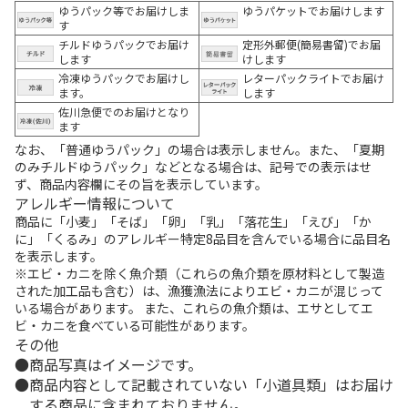
ゆうパック等でお届けしま
ゆうパケットでお届けします
す
チルドゆうパックでお届け
定形外郵便(簡易書留)でお届
します
けします
冷凍ゆうパックでお届けし
レターパックライトでお届け
ます。
します
佐川急便でのお届けとなり
ます
なお、「普通ゆうパック」の場合は表示しません。また、「夏期
のみチルドゆうパック」などとなる場合は、記号での表示はせ
ず、商品内容欄にその旨を表示しています。
アレルギー情報について
商品に「小麦」「そば」「卵」「乳」「落花生」「えび」「か
に」「くるみ」のアレルギー特定8品目を含んでいる場合に品目名
を表示します。
※エビ・カニを除く魚介類（これらの魚介類を原材料として製造
された加工品も含む）は、漁獲漁法によりエビ・カニが混じって
いる場合があります。 また、これらの魚介類は、エサとしてエ
ビ・カニを食べている可能性があります。
その他
商品写真はイメージです。
商品内容として記載されていない「小道具類」はお届け
する商品に含まれておりません。