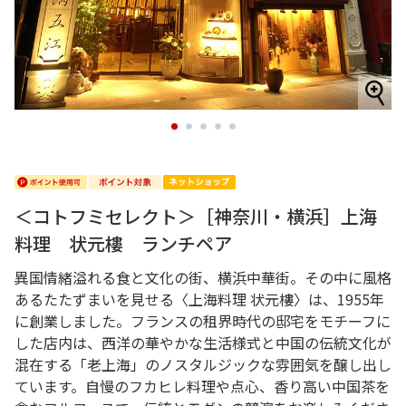
1
2
3
4
5
＜コトフミセレクト＞［神奈川・横浜］上海
料理 状元樓 ランチペア
異国情緒溢れる食と文化の街、横浜中華街。その中に風格
あるたたずまいを見せる〈上海料理 状元樓〉は、1955年
に創業しました。フランスの租界時代の邸宅をモチーフに
した店内は、西洋の華やかな生活様式と中国の伝統文化が
混在する「老上海」のノスタルジックな雰囲気を醸し出し
ています。自慢のフカヒレ料理や点心、香り高い中国茶を