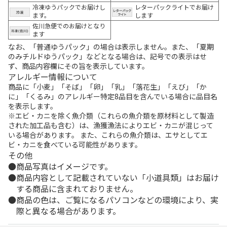
冷凍ゆうパックでお届けし
レターパックライトでお届け
ます。
します
佐川急便でのお届けとなり
ます
なお、「普通ゆうパック」の場合は表示しません。また、「夏期
のみチルドゆうパック」などとなる場合は、記号での表示はせ
ず、商品内容欄にその旨を表示しています。
アレルギー情報について
商品に「小麦」「そば」「卵」「乳」「落花生」「えび」「か
に」「くるみ」のアレルギー特定8品目を含んでいる場合に品目名
を表示します。
※エビ・カニを除く魚介類（これらの魚介類を原材料として製造
された加工品も含む）は、漁獲漁法によりエビ・カニが混じって
いる場合があります。 また、これらの魚介類は、エサとしてエ
ビ・カニを食べている可能性があります。
その他
商品写真はイメージです。
商品内容として記載されていない「小道具類」はお届け
する商品に含まれておりません。
商品の色は、ご覧になるパソコンなどの環境により、実
際と異なる場合があります。