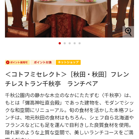
1
2
3
4
5
＜コトフミセレクト＞［秋田・秋田］フレン
チレストラン千秋亭 ランチペア
千秋公園内の静かな木立のなかにたたずむ〈千秋亭〉は、
もとは「彌高神社直会殿」であった建物を、モダンでシッ
クな和空間にリニューアル。旬の食材を活かした本格フレ
ンチは、地元秋田の食材はもちろん、シェフ自ら北海道や
フランスなどにも足を運んで目利きした良質食材を使用。
隠れ家のような上質な空間で、美しいランチコースをご満