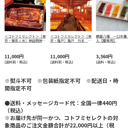
＜コトフミセレクト＞［東
＜コトフミセレクト＞［東
鶴屋八幡 一口羊羹
京・御茶ノ水］神田明神
京・亀戸］亀戸 升本 本
入【慶事用】
下 喜川 ランチ／ディナ
店 ランチ／ディナーペア
ーペア
11,000円
11,000円
3,560円
(送料別・税込)
(送料別・税込)
(送料・税込)
※熨斗不可 ※包装紙指定不可 ※配送日・時
間指定不可
●送料・メッセージカード代：全国一律440円
（税込）
※お届け先が同一かつ、コトフミセレクトの対
象商品のご注文金額合計が22,000円以上（税