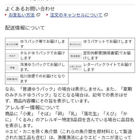
よくあるお問い合わせ
お支払い方法
注文のキャンセルについて
配送情報について
ゆうパック等でお届けしま
ゆうパケットでお届けします
す
チルドゆうパックでお届け
定形外郵便(簡易書留)でお届
します
けします
冷凍ゆうパックでお届けし
レターパックライトでお届け
ます。
します
佐川急便でのお届けとなり
ます
なお、「普通ゆうパック」の場合は表示しません。また、「夏期
のみチルドゆうパック」などとなる場合は、記号での表示はせ
ず、商品内容欄にその旨を表示しています。
アレルギー情報について
商品に「小麦」「そば」「卵」「乳」「落花生」「えび」「か
に」「くるみ」のアレルギー特定8品目を含んでいる場合に品目名
を表示します。
※エビ・カニを除く魚介類（これらの魚介類を原材料として製造
された加工品も含む）は、漁獲漁法によりエビ・カニが混じって