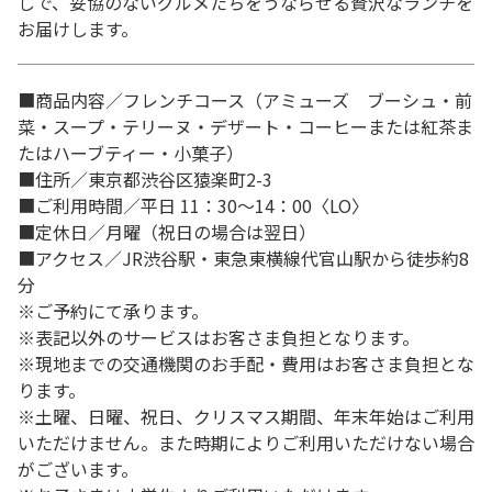
しで、妥協のないグルメたちをうならせる贅沢なランチを
お届けします。
■商品内容／フレンチコース（アミューズ ブーシュ・前
菜・スープ・テリーヌ・デザート・コーヒーまたは紅茶ま
たはハーブティー・小菓子）
■住所／東京都渋谷区猿楽町2-3
■ご利用時間／平日 11：30～14：00〈LO〉
■定休日／月曜（祝日の場合は翌日）
■アクセス／JR渋谷駅・東急東横線代官山駅から徒歩約8
分
※ご予約にて承ります。
※表記以外のサービスはお客さま負担となります。
※現地までの交通機関のお手配・費用はお客さま負担とな
ります。
※土曜、日曜、祝日、クリスマス期間、年末年始はご利用
いただけません。また時期によりご利用いただけない場合
がございます。