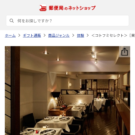
ホーム
ギフト通販
商品ジャンル
体験
＜コトフミセレクト＞［東