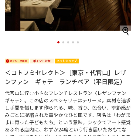
1
2
3
4
5
＜コトフミセレクト＞［東京・代官山］レザ
ンファン ギャテ ランチペア（平日限定）
代官山に佇む小さなフレンチレストラン〈レザンファン
ギャテ〉。この店のスペシャリテはテリーヌ。素材を追求
し手間を惜しまず作られる、味、香り、色合い、季節感が
みごとに凝縮された華やかなひと皿です。店名は「わがま
まに育った子どもたち」という意味。シックでアート感覚
あふれる店内に、わずか24席という行き届いたおもてな