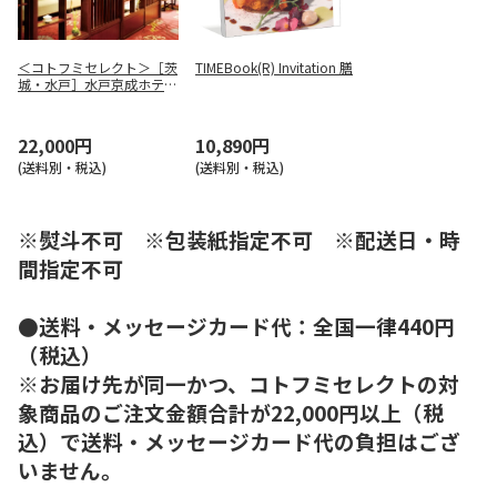
＜コトフミセレクト＞［茨
TIMEBook(R) Invitation 膳
城・水戸］水戸京成ホテ
ル 中国料理 景山 ラン
チ／ディナーペアB
22,000円
10,890円
(送料別・税込)
(送料別・税込)
※熨斗不可 ※包装紙指定不可 ※配送日・時
間指定不可
●送料・メッセージカード代：全国一律440円
（税込）
※お届け先が同一かつ、コトフミセレクトの対
象商品のご注文金額合計が22,000円以上（税
込）で送料・メッセージカード代の負担はござ
いません。