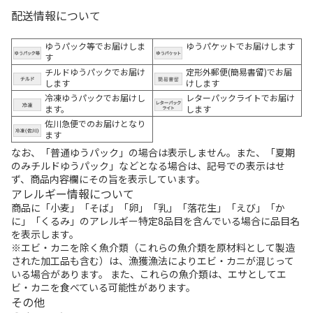
配送情報について
ゆうパック等でお届けしま
ゆうパケットでお届けします
す
チルドゆうパックでお届け
定形外郵便(簡易書留)でお届
します
けします
冷凍ゆうパックでお届けし
レターパックライトでお届け
ます。
します
佐川急便でのお届けとなり
ます
なお、「普通ゆうパック」の場合は表示しません。また、「夏期
のみチルドゆうパック」などとなる場合は、記号での表示はせ
ず、商品内容欄にその旨を表示しています。
アレルギー情報について
商品に「小麦」「そば」「卵」「乳」「落花生」「えび」「か
に」「くるみ」のアレルギー特定8品目を含んでいる場合に品目名
を表示します。
※エビ・カニを除く魚介類（これらの魚介類を原材料として製造
された加工品も含む）は、漁獲漁法によりエビ・カニが混じって
いる場合があります。 また、これらの魚介類は、エサとしてエ
ビ・カニを食べている可能性があります。
その他