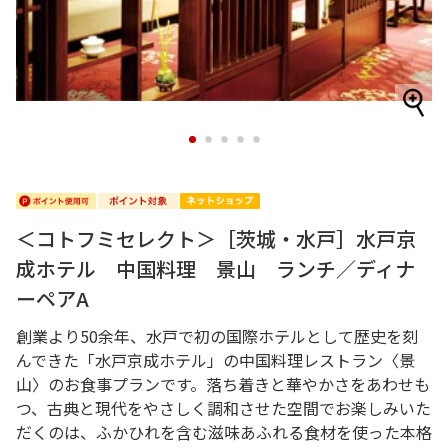
1
2
3
4
5
＜コトフミセレクト＞［茨城・水戸］水戸京
成ホテル 中国料理 景山 ランチ／ディナ
ーペアA
創業より50余年、水戸で初の国際ホテルとして歴史を刻
んできた「水戸京成ホテル」の中国料理レストラン〈景
山〉のお食事プランです。落ち着きと華やかさをあわせも
つ、古典と現代をやさしく調和させた空間でお楽しみいた
だくのは、ふかひれを含む滋味あふれる食材を使った本格