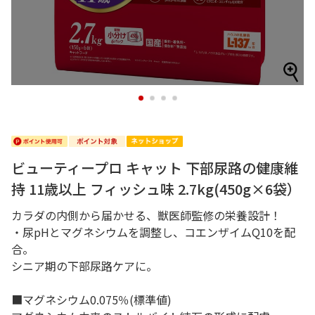
1
2
3
4
ビューティープロ キャット 下部尿路の健康維
持 11歳以上 フィッシュ味 2.7kg(450g×6袋）
カラダの内側から届かせる、獣医師監修の栄養設計！
・尿pHとマグネシウムを調整し、コエンザイムQ10を配
合。
シニア期の下部尿路ケアに。
■マグネシウム0.075％(標準値)