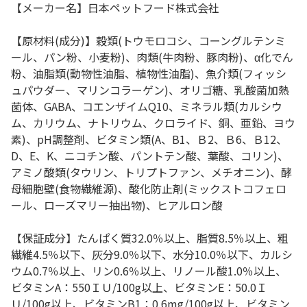
【メーカー名】日本ペットフード株式会社
【原材料(成分)】穀類(トウモロコシ、コーングルテンミ
ール、パン粉、小麦粉)、肉類(牛肉粉、豚肉粉)、α化でん
粉、油脂類(動物性油脂、植物性油脂)、魚介類(フィッシ
ュパウダー、マリンコラーゲン)、オリゴ糖、乳酸菌加熱
菌体、GABA、コエンザイムQ10、ミネラル類(カルシウ
ム、カリウム、ナトリウム、クロライド、銅、亜鉛、ヨウ
素)、pH調整剤、ビタミン類(A、B1、Ｂ2、Ｂ6、Ｂ12、
D、E、K、ニコチン酸、パントテン酸、葉酸、コリン)、
アミノ酸類(タウリン、トリプトファン、メチオニン)、酵
母細胞壁(食物繊維源)、酸化防止剤(ミックストコフェロ
ール、ローズマリー抽出物)、ヒアルロン酸
【保証成分】たんぱく質32.0％以上、脂質8.5％以上、粗
繊維4.5％以下、灰分9.0％以下、水分10.0％以下、カルシ
ウム0.7％以上、リン0.6％以上、リノール酸1.0％以上、
ビタミンA：550ＩＵ/100g以上、ビタミンE：50.0Ｉ
Ｕ/100g以上、ビタミンB1：0.6mg/100g以上、ビタミン