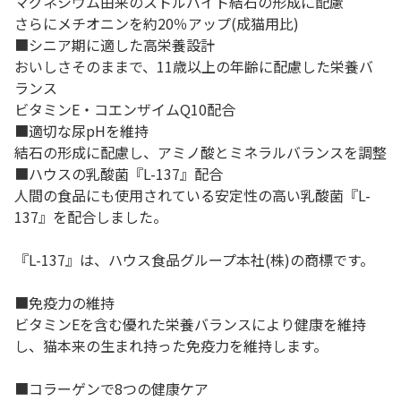
マグネシウム由来のストルバイト結石の形成に配慮
さらにメチオニンを約20％アップ(成猫用比)
■シニア期に適した高栄養設計
おいしさそのままで、11歳以上の年齢に配慮した栄養バ
ランス
ビタミンE・コエンザイムQ10配合
■適切な尿pHを維持
結石の形成に配慮し、アミノ酸とミネラルバランスを調整
■ハウスの乳酸菌『L-137』配合
人間の食品にも使用されている安定性の高い乳酸菌『L-
137』を配合しました。
『L-137』は、ハウス食品グループ本社(株)の商標です。
■免疫力の維持
ビタミンEを含む優れた栄養バランスにより健康を維持
し、猫本来の生まれ持った免疫力を維持します。
■コラーゲンで8つの健康ケア