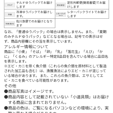
チルドゆうパックでお届け
定形外郵便(簡易書留)でお届
します
けします
冷凍ゆうパックでお届けし
レターパックライトでお届け
ます。
します
佐川急便でのお届けとなり
ます
なお、「普通ゆうパック」の場合は表示しません。また、「夏期
のみチルドゆうパック」などとなる場合は、記号での表示はせ
ず、商品内容欄にその旨を表示しています。
アレルギー情報について
商品に「小麦」「そば」「卵」「乳」「落花生」「えび」「か
に」「くるみ」のアレルギー特定8品目を含んでいる場合に品目名
を表示します。
※エビ・カニを除く魚介類（これらの魚介類を原材料として製造
された加工品も含む）は、漁獲漁法によりエビ・カニが混じって
いる場合があります。 また、これらの魚介類は、エサとしてエ
ビ・カニを食べている可能性があります。
その他
商品写真はイメージです。
商品内容として記載されていない「小道具類」はお届け
する商品に含まれておりません。
商品の色は、ご覧になるパソコンなどの環境により、実