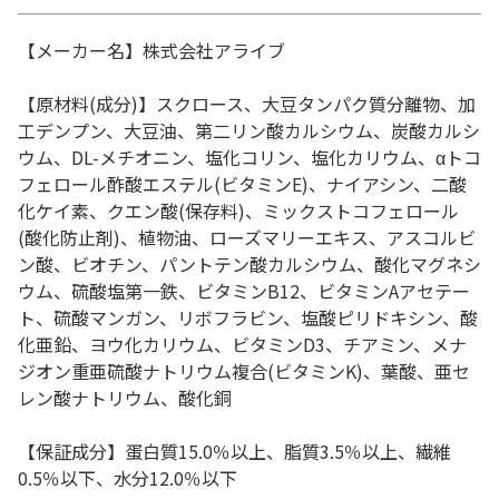
【メーカー名】株式会社アライブ
【原材料(成分)】スクロース、大豆タンパク質分離物、加
工デンプン、大豆油、第二リン酸カルシウム、炭酸カルシ
ウム、DL-メチオニン、塩化コリン、塩化カリウム、αトコ
フェロール酢酸エステル(ビタミンE)、ナイアシン、二酸
化ケイ素、クエン酸(保存料)、ミックストコフェロール
(酸化防止剤)、植物油、ローズマリーエキス、アスコルビ
ン酸、ビオチン、パントテン酸カルシウム、酸化マグネシ
ウム、硫酸塩第一鉄、ビタミンB12、ビタミンAアセテー
ト、硫酸マンガン、リボフラビン、塩酸ピリドキシン、酸
化亜鉛、ヨウ化カリウム、ビタミンD3、チアミン、メナ
ジオン重亜硫酸ナトリウム複合(ビタミンK)、葉酸、亜セ
レン酸ナトリウム、酸化銅
【保証成分】蛋白質15.0％以上、脂質3.5％以上、繊維
0.5％以下、水分12.0％以下