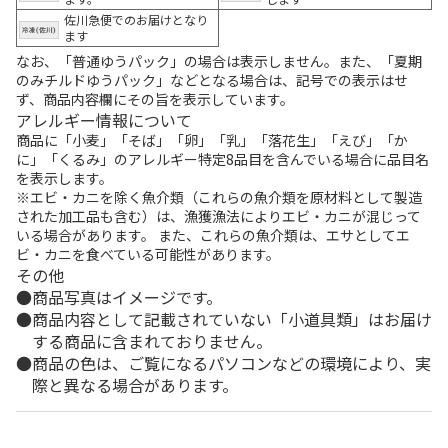
佐川急便でのお届けとなり
ます
なお、「普通ゆうパック」の場合は表示しません。また、「夏期
のみチルドゆうパック」などとなる場合は、記号での表示はせ
ず、商品内容欄にその旨を表示しています。
アレルギー情報について
商品に「小麦」「そば」「卵」「乳」「落花生」「えび」「か
に」「くるみ」のアレルギー特定8品目を含んでいる場合に品目名
を表示します。
※エビ・カニを除く魚介類（これらの魚介類を原材料として製造
された加工品も含む）は、漁獲漁法によりエビ・カニが混じって
いる場合があります。 また、これらの魚介類は、エサとしてエ
ビ・カニを食べている可能性があります。
その他
商品写真はイメージです。
商品内容として記載されていない「小道具類」はお届け
する商品に含まれておりません。
商品の色は、ご覧になるパソコンなどの環境により、実
際と異なる場合があります。