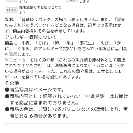
ます。
します
佐川急便でのお届けとなり
ます
なお、「普通ゆうパック」の場合は表示しません。また、「夏期
のみチルドゆうパック」などとなる場合は、記号での表示はせ
ず、商品内容欄にその旨を表示しています。
アレルギー情報について
商品に「小麦」「そば」「卵」「乳」「落花生」「えび」「か
に」「くるみ」のアレルギー特定8品目を含んでいる場合に品目名
を表示します。
※エビ・カニを除く魚介類（これらの魚介類を原材料として製造
された加工品も含む）は、漁獲漁法によりエビ・カニが混じって
いる場合があります。 また、これらの魚介類は、エサとしてエ
ビ・カニを食べている可能性があります。
その他
商品写真はイメージです。
商品内容として記載されていない「小道具類」はお届け
する商品に含まれておりません。
商品の色は、ご覧になるパソコンなどの環境により、実
際と異なる場合があります。