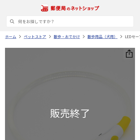
ホーム
ペットストア
散歩・おでかけ
散歩用品（犬用）
LEDセ