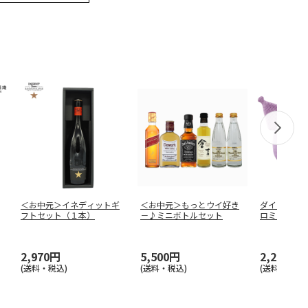
＜お中元＞イネディットギ
＜お中元＞もっとウイ好き
ダイカットサ
フトセット（１本）
－♪ミニボトルセット
ロミ ふにゅ
SD
…
2,970円
5,500円
2,200円
(送料・税込)
(送料・税込)
(送料別・税込