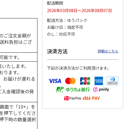
配送期間
2026年03月08日～2026年08月07日
配送方法
ゆうパック
カムカ
銀のスプーン パウ
ペット線香 虹のか
CIAO 香り立つクラ
お届け日
指定不可
ーン
チ 健康に育つ子ね
なた フルーティフ
ンキー ちゅ～る和
のし
対応不可
のご注文金額が
ン型 S
こ用 まぐろ・かつ
ローラルの香り
えBOX とりささ
…
おに
…
の送料負担はござ
120円
590円
380円
決済方法
詳細はこちら
)
(送料別・税込)
(送料別・税込)
(送料別・税込)
可能です。
送いたします。
下記の決済方法がご利用頂けます。
おります。
、お届けが遅れる
。
はご入金確認後の発
画面で「10+」を
を押下してくださ
押下時の数量選択