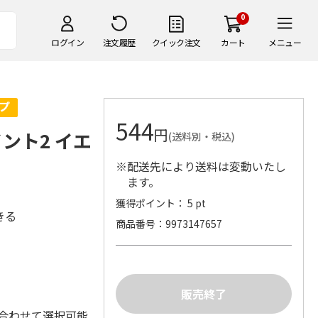
0
ログイン
注文履歴
クイック注文
カート
メニュー
544
円
ント2 イエ
(送料別・税込)
※配送先により送料は変動いたし
ます。
獲得ポイント： 5 pt
きる
商品番号
9973147657
に合わせて選択可能