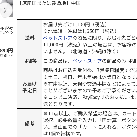
【原産国または製造地】中国
お届け先ごと1,100円（税込）
ppyDays 2wayド
獣医師開発 ニオイ
デオトイレ 飛び散
無添加良品 
※北海道・沖縄は1,650円（税込）
イブベッド グレ
をとる砂専用 猫ト
らない消臭・抗菌サ
ムデンタルコ
送料
ペットストア
の商品に限り、お届け先ごと
イレ ナチュラルグ
ンド 4L
ぐるぐるボー
レー
…
11,000円（税込）以上の場合は、お客様
,890円
1,550円
1,320円
470円
いません。（北海道・沖縄は除く）
送料別・税込)
(送料別・税込)
(送料別・税込)
(送料別・税込
同梱等
この商品は、
ペットストア
の商品のみ同梱
商品はお申込み受付後、7営業日程度で発
※土日、祝日、年末年始は休業日となって
お届け
※在庫状況、天候や交通事情などによって
予定日
ことがございますので予めご了承ください
※コンビニ決済、PayEasyでのお支払い
送となります。
※11点以上、ご購入希望の場合は、カート
選択、必要数量を入力し「再計算」ボタン
備考
い。当画面での「カートに入れる」ボタン
は1個で結構です。