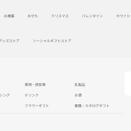
お歳暮
おせち
クリスマス
バレンタイン
ホワイト
グッズストア
ソーシャルギフトストア
果物・野菜等
乳製品
シング
ドリンク
お酒
フラワーギフト
書籍・カタログギフト