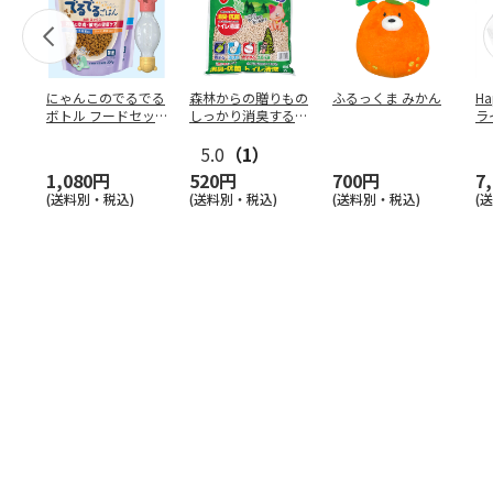
にゃんこのでるでる
森林からの贈りもの
ふるっくま みかん
Ha
ボトル フードセッ
しっかり消臭するひ
ラ
ト
のきの猫砂 7L
ー
5.0
（1）
1,080円
520円
700円
7
(送料別・税込)
(送料別・税込)
(送料別・税込)
(