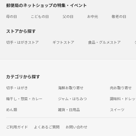
郵便局のネットショップの特集・イベント
母の日
こどもの日
父の日
お中元
敬老の日
ストアから探す
切手・はがきストア
ギフトストア
食品・グルメストア
カテゴリから探す
切手・はがき
海鮮お取り寄せ
肉お取り寄せ
梅干し・惣菜・カレー
ジャム・はちみつ
調味料・ドレッ
めん類
雑貨・日用品
スイーツ
ご利用ガイド
よくあるご質問
お問い合わせ