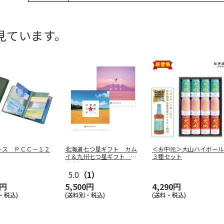
見ています。
ース ＰＣＣ－１２
北海道七つ星ギフト カム
＜お中元＞大山ハイボール
イ＆九州七つ星ギフト ひ
３種セット
だまり
5.0
（1）
0円
5,500円
4,290円
・税込)
(送料別・税込)
(送料・税込)