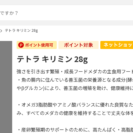
テトラ キリミン 28g
テトラ キリミン 28g
強さを引き出す繁殖・成長フードメダカの主食用フー
・魚の腸内に住んでいる善玉菌の栄養源となる成分(
やβグルカン)により、善玉菌の増殖を助け、健康維持
・オメガ3脂肪酸やアミノ酸バランスに優れた良質な
み、すべてのメダカの健康を維持することで丈夫な体
・産卵繁殖期のサポートのために、高たんぱく・高脂