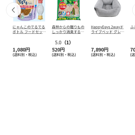
にゃんこのでるでる
森林からの贈りもの
HappyDays 2wayド
ふ
ボトル フードセッ
しっかり消臭するひ
ライブベッド グレ
ト
のきの猫砂 7L
ー
5.0
（1）
1,080円
520円
7,890円
7
(送料別・税込)
(送料別・税込)
(送料別・税込)
(