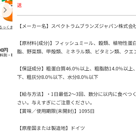
送
【メーカー名】スペクトラムブランズジャパン株式会
るっくま みかん
デオトイレ 飛び散
獣医師開発 ニオイ
無添加良品 
らない消臭・抗菌サ
をとる砂専用 猫ト
ムデンタルコ
ンド 4L
イレ ナチュラルグ
ぐるぐるボー
レー
…
【原材料(成分)】フィッシュミール、穀類、植物性蛋
00円
1,320円
1,550円
470円
脂、野菜類、甲殻類、ミネラル類、ビタミン類、クエ
送料別・税込)
(送料別・税込)
(送料別・税込)
(送料別・税込
【保証成分】粗蛋白質46.0％以上、粗脂肪14.0％以上
下、粗灰分8.0％以下、水分8.0％以下
【給与方法】・1日最低2～3回、数分に以内に食べつ
さい。与えすぎにご注意ください。
【賞味／使用期限(未開封)】1095日
【原産国または製造地】ドイツ