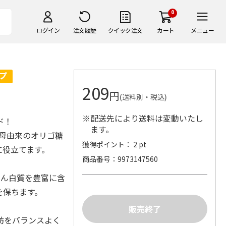
0
ログイン
注文履歴
クイック注文
カート
メニュー
209
円
(送料別・税込)
※配送先により送料は変動いたし
ド！
ます。
酵母由来のオリゴ糖
獲得ポイント： 2 pt
に役立てます。
商品番号
9973147560
たん白質を豊富に含
を保ちます。
肪をバランスよく