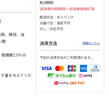
配送期間
2026年03月08日～2026年08月07日
配送方法
ゆうパック
社
カムカ
銀のスプーン パウ
ペット線香 虹のか
CIAO 香り立つクラ
お届け日
指定不可
ーン
チ 健康に育つ子ね
なた フルーティフ
ンキー ちゅ～る和
のし
対応不可
ン型 S
こ用 まぐろ・かつ
ローラルの香り
えBOX とりささ
…
おに
…
白質、酵母、油
120円
590円
380円
ン酸
決済方法
詳細はこちら
)
(送料別・税込)
(送料別・税込)
(送料別・税込)
、粗繊維2.0％以
下記の決済方法がご利用頂けます。
くす量を与えてくだ