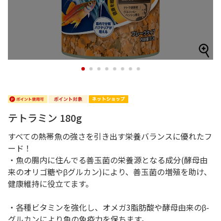
1
2
3
4
5
6
7
8
テトラミン 180g
すべての熱帯魚の強さを引き出す栄養バランスに優れたフ
ード！
・魚の腸内に住んでる善玉菌の栄養源となる成分(酵母由
来のオリゴ糖やβグルカン)により、善玉菌の増殖を助け、
健康維持に役立てます。
・各種ビタミンを強化し、オメガ3脂肪酸や酵母由来のβ-
グルカンにより魚の免疫力を保ちます。