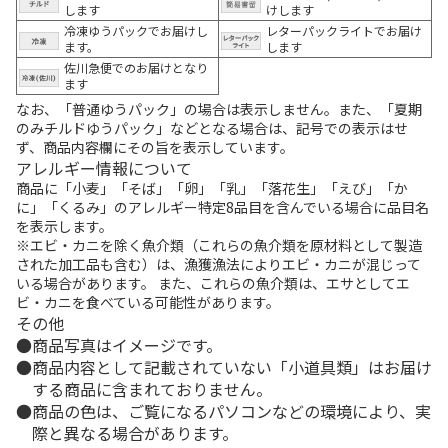
します
けします
冷凍ゆうパックでお届けし
レターパックライトでお届け
ます。
します
佐川急便でのお届けとなり
ます
なお、「普通ゆうパック」の場合は表示しません。また、「夏期
のみチルドゆうパック」などとなる場合は、記号での表示はせ
ず、商品内容欄にその旨を表示しています。
アレルギー情報について
商品に「小麦」「そば」「卵」「乳」「落花生」「えび」「か
に」「くるみ」のアレルギー特定8品目を含んでいる場合に品目名
を表示します。
※エビ・カニを除く魚介類（これらの魚介類を原材料として製造
された加工品も含む）は、漁獲漁法によりエビ・カニが混じって
いる場合があります。 また、これらの魚介類は、エサとしてエ
ビ・カニを食べている可能性があります。
その他
商品写真はイメージです。
商品内容として記載されていない「小道具類」はお届け
する商品に含まれておりません。
商品の色は、ご覧になるパソコンなどの環境により、実
際と異なる場合があります。