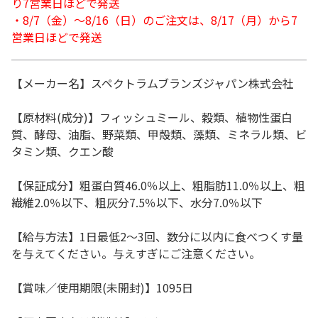
り7営業日ほどで発送
・8/7（金）～8/16（日）のご注文は、8/17（月）から7
営業日ほどで発送
【メーカー名】スペクトラムブランズジャパン株式会社
【原材料(成分)】フィッシュミール、穀類、植物性蛋白
質、酵母、油脂、野菜類、甲殻類、藻類、ミネラル類、ビ
タミン類、クエン酸
【保証成分】粗蛋白質46.0％以上、粗脂肪11.0％以上、粗
繊維2.0％以下、粗灰分7.5％以下、水分7.0％以下
【給与方法】1日最低2～3回、数分に以内に食べつくす量
を与えてください。与えすぎにご注意ください。
【賞味／使用期限(未開封)】1095日