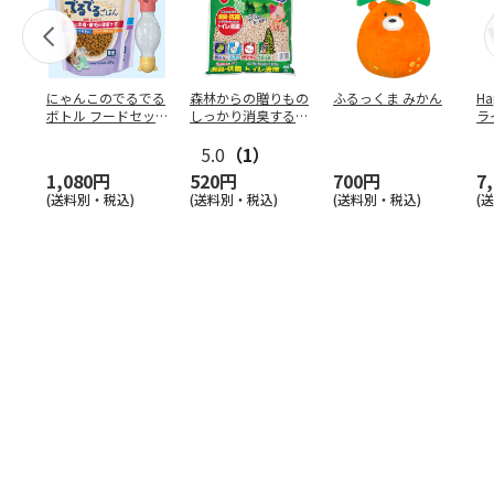
にゃんこのでるでる
森林からの贈りもの
ふるっくま みかん
Ha
ボトル フードセッ
しっかり消臭するひ
ラ
ト
のきの猫砂 7L
ー
5.0
（1）
1,080円
520円
700円
7
(送料別・税込)
(送料別・税込)
(送料別・税込)
(