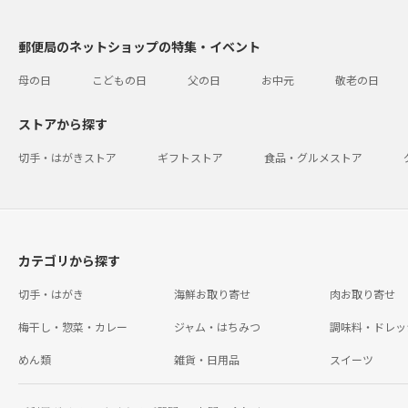
郵便局のネットショップの特集・イベント
母の日
こどもの日
父の日
お中元
敬老の日
ストアから探す
切手・はがきストア
ギフトストア
食品・グルメストア
カテゴリから探す
切手・はがき
海鮮お取り寄せ
肉お取り寄せ
梅干し・惣菜・カレー
ジャム・はちみつ
調味料・ドレッ
めん類
雑貨・日用品
スイーツ