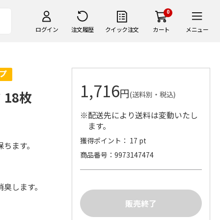
0
ログイン
注文履歴
クイック注文
カート
メニュー
1,716
円
18枚
(送料別・税込)
※配送先により送料は変動いたし
ます。
獲得ポイント： 17 pt
保ちます。
商品番号
9973147474
消臭します。