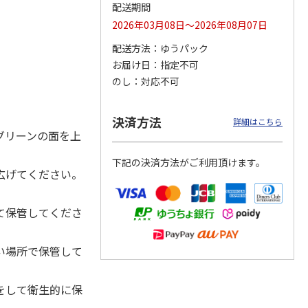
配送期間
2026年03月08日～2026年08月07日
配送方法
ゆうパック
カムカ
銀のスプーン パウ
ペット線香 虹のか
CIAO 香り立つクラ
お届け日
指定不可
ーン
チ 健康に育つ子ね
なた フルーティフ
ンキー ちゅ～る和
のし
対応不可
ン型 S
こ用 まぐろ・かつ
ローラルの香り
えBOX とりささ
…
おに
…
120円
590円
380円
決済方法
詳細はこちら
)
(送料別・税込)
(送料別・税込)
(送料別・税込)
グリーンの面を上
下記の決済方法がご利用頂けます。
広げてください。
て保管してくださ
い場所で保管して
をして衛生的に保