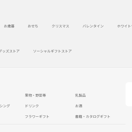
お歳暮
おせち
クリスマス
バレンタイン
ホワイト
グッズストア
ソーシャルギフトストア
果物・野菜等
乳製品
シング
ドリンク
お酒
フラワーギフト
書籍・カタログギフト