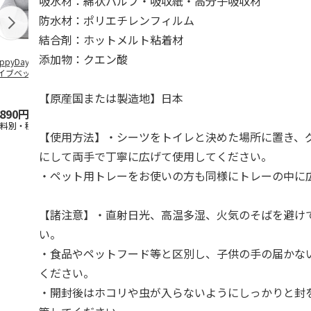
吸水材：綿状パルプ・吸収紙・高分子吸収材
防水材：ポリエチレンフィルム
結合剤：ホットメルト粘着材
添加物：クエン酸
ppyDays 2wayド
獣医師開発 ニオイ
デオトイレ 飛び散
無添加良品 
イブベッド グレ
をとる砂専用 猫ト
らない消臭・抗菌サ
ムデンタルコ
イレ ナチュラルグ
ンド 4L
ぐるぐるボー
レー
…
【原産国または製造地】日本
,890円
1,550円
1,320円
470円
送料別・税込)
(送料別・税込)
(送料別・税込)
(送料別・税込
【使用方法】・シーツをトイレと決めた場所に置き、
にして両手で丁寧に広げて使用してください。
・ペット用トレーをお使いの方も同様にトレーの中に
【諸注意】・直射日光、高温多湿、火気のそばを避け
い。
・食品やペットフード等と区別し、子供の手の届かな
ください。
・開封後はホコリや虫が入らないようにしっかりと封