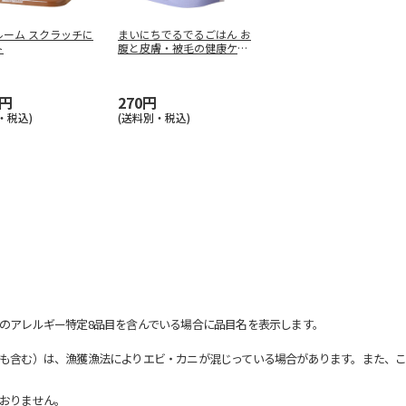
ルーム スクラッチに
まいにちでるでるごはん お
ト
腹と皮膚・被毛の健康ケア
200
…
0円
270円
・税込)
(送料別・税込)
のアレルギー特定8品目を含んでいる場合に品目名を表示します。
も含む）は、漁獲漁法によりエビ・カニが混じっている場合があります。また、こ
おりません。