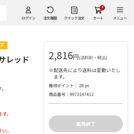
0
ログイン
注文履歴
クイック注文
カート
メニュー
2,816
円
クサレッド
(送料別・税込)
※配送先により送料は変動いたし
ます。
獲得ポイント： 28 pt
す。
商品番号
9973147412
ます。
さい。