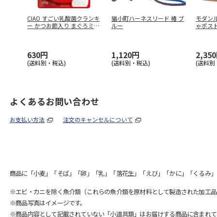
CIAO すごい乳酸菌クランキ
猫小町ハーネスリード 椿 ブ
モダン
ー かつお節入り まぐろミッ
ルー
ゃポス
…
630円
1,120円
2,35
(送料別・税込)
(送料別・税込)
(送料別
よくあるお問い合わせ
お支払い方法
注文のキャンセルについて
商品に「小麦」「そば」「卵」「乳」「落花生」「えび」「かに」「くるみ」
※エビ・カニを除く魚介類（これらの魚介類を原材料として製造された加工品
※商品写真はイメージです。
※商品内容として記載されていない「小道具類」はお届けする商品に含まれて