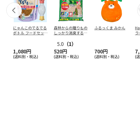
にゃんこのでるでる
森林からの贈りもの
ふるっくま みかん
Ha
ボトル フードセッ
しっかり消臭するひ
ラ
ト
のきの猫砂 7L
ー
5.0
（1）
1,080円
520円
700円
7
(送料別・税込)
(送料別・税込)
(送料別・税込)
(