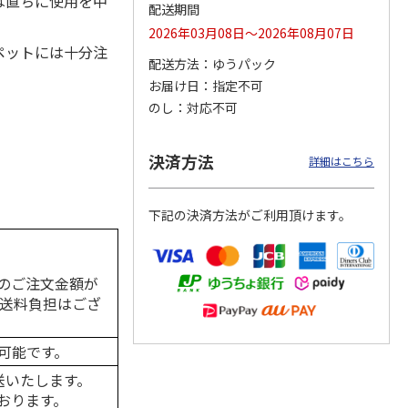
は直ちに使用を中
配送期間
2026年03月08日～2026年08月07日
ペットには十分注
配送方法
ゆうパック
カムカ
銀のスプーン パウ
ペット線香 虹のか
CIAO 香り立つクラ
お届け日
指定不可
ーン
チ 健康に育つ子ね
なた フルーティフ
ンキー ちゅ～る和
のし
対応不可
ン型 S
こ用 まぐろ・かつ
ローラルの香り
えBOX とりささ
…
おに
…
120円
590円
380円
決済方法
詳細はこちら
)
(送料別・税込)
(送料別・税込)
(送料別・税込)
下記の決済方法がご利用頂けます。
のご注文金額が
の送料負担はござ
可能です。
送いたします。
おります。