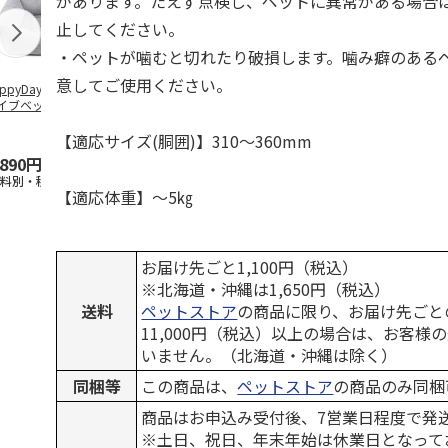
があります。たえず点検し、ペットに異常がある場合
止してください。
・ペットが噛むと切れたり破損します。噛み癖のある
意してご使用ください。
ppyDays 2wayド
獣医師開発 ニオイ
デオトイレ 飛び散
無添加良品 
イブベッド グレ
をとる砂専用 猫ト
らない消臭・抗菌サ
ムデンタルコ
イレ ナチュラルグ
ンド 4L
ぐるぐるボー
レー
…
【適応サイズ(胴囲)】310～360mm
,890円
1,550円
1,320円
470円
送料別・税込)
(送料別・税込)
(送料別・税込)
(送料別・税込
【適応体重】～5㎏
お届け先ごと1,100円（税込）
※北海道・沖縄は1,650円（税込）
送料
ペットストア
の商品に限り、お届け先ごと
11,000円（税込）以上の場合は、お客様
いません。（北海道・沖縄は除く）
同梱等
この商品は、
ペットストア
の商品のみ同梱
商品はお申込み受付後、7営業日程度で発
※土日、祝日、年末年始は休業日となって