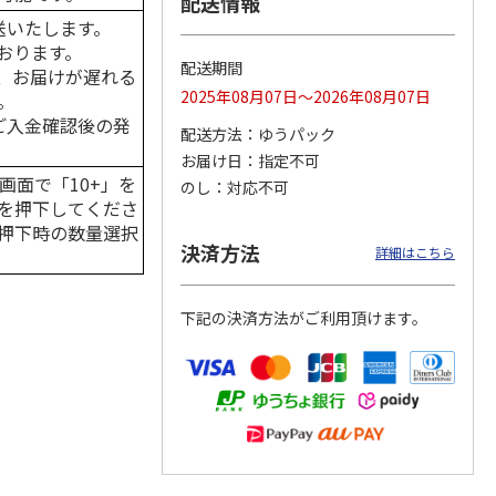
配送情報
送いたします。
おります。
配送期間
、お届けが遅れる
2025年08月07日～2026年08月07日
。
カムカ
銀のスプーン パウ
ペット線香 虹のか
CIAO 香り立つクラ
ーン
チ 健康に育つ子ね
なた フルーティフ
ンキー ちゅ～る和
はご入金確認後の発
配送方法
ゆうパック
ン型 S
こ用 まぐろ・かつ
ローラルの香り
えBOX とりささ
…
おに
…
お届け日
指定不可
120円
590円
380円
画面で「10+」を
のし
対応不可
)
(送料別・税込)
(送料別・税込)
(送料別・税込)
を押下してくださ
押下時の数量選択
決済方法
詳細はこちら
下記の決済方法がご利用頂けます。