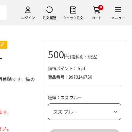
0
ログイン
注文履歴
クイック注文
カート
メニュー
500
円
ー
(送料別・税込)
獲得ポイント： 5 pt
商品番号
9973146750
用首輪です。猫の
種類：スズ ブルー
ます。
さい。