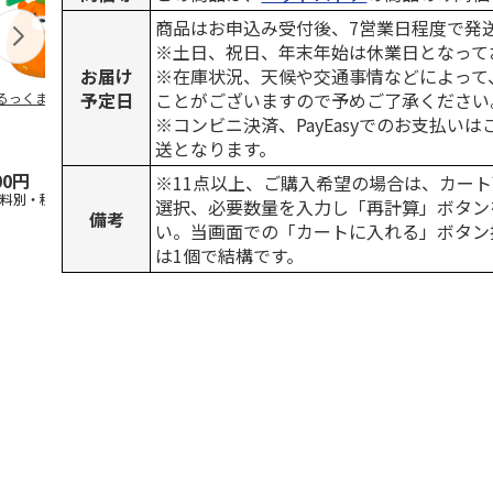
商品はお申込み受付後、7営業日程度で発
※土日、祝日、年末年始は休業日となって
お届け
※在庫状況、天候や交通事情などによって
予定日
ことがございますので予めご了承ください
るっくま みかん
デオトイレ 飛び散
獣医師開発 ニオイ
無添加良品 
らない消臭・抗菌サ
をとる砂専用 猫ト
ムデンタルコ
※コンビニ決済、PayEasyでのお支払い
ンド 4L
イレ ナチュラルグ
ぐるぐるボー
送となります。
レー
…
00円
1,320円
1,550円
470円
※11点以上、ご購入希望の場合は、カート
送料別・税込)
(送料別・税込)
(送料別・税込)
(送料別・税込
選択、必要数量を入力し「再計算」ボタン
備考
い。当画面での「カートに入れる」ボタン
は1個で結構です。