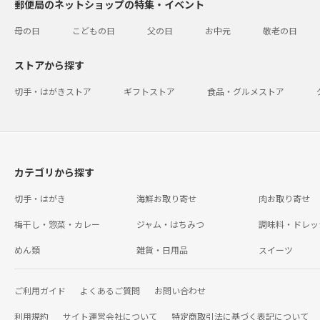
郵便局のネットショップの特集・イベント
母の日
こどもの日
父の日
お中元
敬老の日
ストアから探す
切手・はがきストア
ギフトストア
食品・グルメストア
カテゴリから探す
切手・はがき
海鮮お取り寄せ
肉お取り寄せ
梅干し・惣菜・カレー
ジャム・はちみつ
調味料・ドレッ
めん類
雑貨・日用品
スイーツ
ご利用ガイド
よくあるご質問
お問い合わせ
利用規約
サイト運営会社について
特定商取引法に基づく表記について