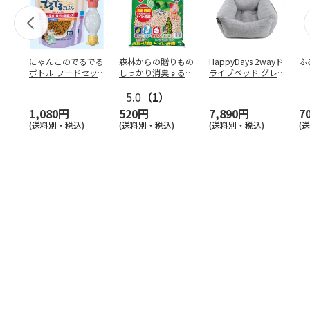
にゃんこのでるでる
森林からの贈りもの
HappyDays 2wayド
ふ
ボトル フードセッ
しっかり消臭するひ
ライブベッド グレ
ト
のきの猫砂 7L
ー
5.0
（1）
1,080円
520円
7,890円
7
(送料別・税込)
(送料別・税込)
(送料別・税込)
(