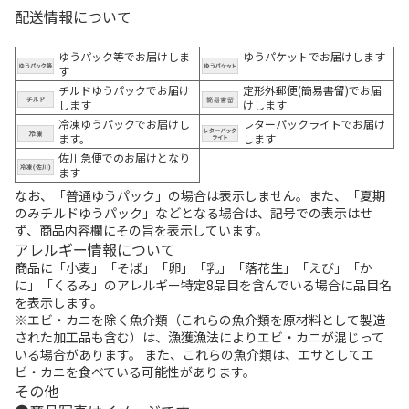
配送情報について
ゆうパック等でお届けしま
ゆうパケットでお届けします
す
チルドゆうパックでお届け
定形外郵便(簡易書留)でお届
します
けします
冷凍ゆうパックでお届けし
レターパックライトでお届け
ます。
します
佐川急便でのお届けとなり
ます
なお、「普通ゆうパック」の場合は表示しません。また、「夏期
のみチルドゆうパック」などとなる場合は、記号での表示はせ
ず、商品内容欄にその旨を表示しています。
アレルギー情報について
商品に「小麦」「そば」「卵」「乳」「落花生」「えび」「か
に」「くるみ」のアレルギー特定8品目を含んでいる場合に品目名
を表示します。
※エビ・カニを除く魚介類（これらの魚介類を原材料として製造
された加工品も含む）は、漁獲漁法によりエビ・カニが混じって
いる場合があります。 また、これらの魚介類は、エサとしてエ
ビ・カニを食べている可能性があります。
その他