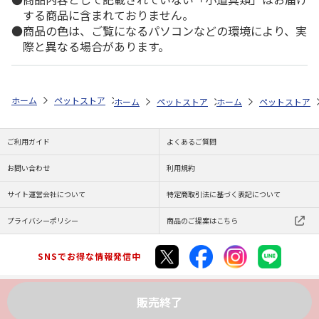
する商品に含まれておりません。
商品の色は、ご覧になるパソコンなどの環境により、実
際と異なる場合があります。
ホーム
ペットストア
お手入れ
虫よけ（犬用）
マルカン 虫よけボデ
ホーム
ペットストア
ホーム
散歩・おでかけ
ペットストア
散歩
ご利用ガイド
よくあるご質問
お問い合わせ
利用規約
サイト運営会社について
特定商取引法に基づく表記について
プライバシーポリシー
商品のご提案はこちら
SNSでお得な情報発信中
販売終了
Copyright (C) JAPAN POST Co.,Ltd. All Rights Reserved.