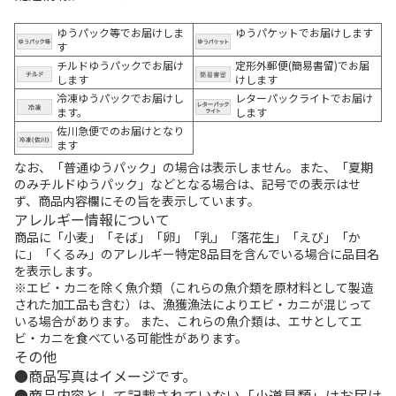
ゆうパック等でお届けしま
ゆうパケットでお届けします
す
チルドゆうパックでお届け
定形外郵便(簡易書留)でお届
します
けします
冷凍ゆうパックでお届けし
レターパックライトでお届け
ます。
します
佐川急便でのお届けとなり
ます
なお、「普通ゆうパック」の場合は表示しません。また、「夏期
のみチルドゆうパック」などとなる場合は、記号での表示はせ
ず、商品内容欄にその旨を表示しています。
アレルギー情報について
商品に「小麦」「そば」「卵」「乳」「落花生」「えび」「か
に」「くるみ」のアレルギー特定8品目を含んでいる場合に品目名
を表示します。
※エビ・カニを除く魚介類（これらの魚介類を原材料として製造
された加工品も含む）は、漁獲漁法によりエビ・カニが混じって
いる場合があります。 また、これらの魚介類は、エサとしてエ
ビ・カニを食べている可能性があります。
その他
商品写真はイメージです。
商品内容として記載されていない「小道具類」はお届け