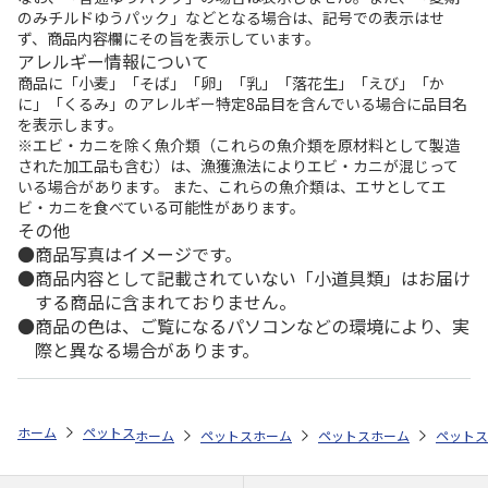
のみチルドゆうパック」などとなる場合は、記号での表示はせ
ず、商品内容欄にその旨を表示しています。
アレルギー情報について
商品に「小麦」「そば」「卵」「乳」「落花生」「えび」「か
に」「くるみ」のアレルギー特定8品目を含んでいる場合に品目名
を表示します。
※エビ・カニを除く魚介類（これらの魚介類を原材料として製造
された加工品も含む）は、漁獲漁法によりエビ・カニが混じって
いる場合があります。 また、これらの魚介類は、エサとしてエ
ビ・カニを食べている可能性があります。
その他
商品写真はイメージです。
商品内容として記載されていない「小道具類」はお届け
する商品に含まれておりません。
商品の色は、ご覧になるパソコンなどの環境により、実
際と異なる場合があります。
ホーム
ペットストア
ケージ・飼育その他用品
ベッド・マット・ステ
ホーム
ペットストア
ホーム
ケージ・飼育その他用品
ペットストア
ホーム
ケージ・飼
ペットス
療