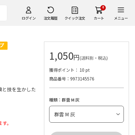
0
ログイン
注文履歴
クイック注文
カート
メニュー
1,050
円
(送料別・税込)
獲得ポイント： 10 pt
商品番号
9973145576
験と技を生かした
種類：群雲 M 灰
ます。