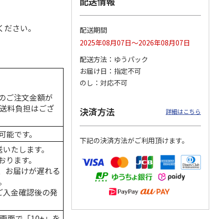
配送情報
ください。
配送期間
2025年08月07日～2026年08月07日
カムカ
銀のスプーン パウ
ペット線香 虹のか
CIAO 香り立つクラ
ーン
チ 健康に育つ子ね
なた フルーティフ
ンキー ちゅ～る和
配送方法
ゆうパック
ン型 S
こ用 まぐろ・かつ
ローラルの香り
えBOX とりささ
…
おに
…
お届け日
指定不可
120円
590円
380円
のし
対応不可
)
(送料別・税込)
(送料別・税込)
(送料別・税込)
のご注文金額が
の送料負担はござ
決済方法
詳細はこちら
可能です。
下記の決済方法がご利用頂けます。
送いたします。
おります。
、お届けが遅れる
。
はご入金確認後の発
画面で「10+」を