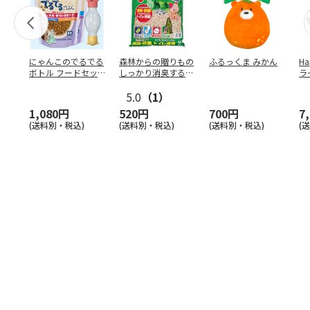
にゃんこのでるでる
森林からの贈りもの
ふるっくま みかん
Ha
ボトル フードセッ
しっかり消臭するひ
ラ
ト
のきの猫砂 7L
ー
5.0
（1）
1,080円
520円
700円
7
(送料別・税込)
(送料別・税込)
(送料別・税込)
(