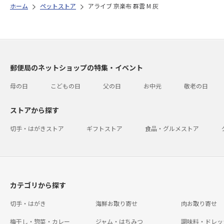
ホーム
ペットストア
アライブ 京楽布 群雲 M 灰
郵便局のネットショップの特集・イベント
母の日
こどもの日
父の日
お中元
敬老の日
ストアから探す
切手・はがきストア
ギフトストア
食品・グルメストア
カテゴリから探す
切手・はがき
海鮮お取り寄せ
肉お取り寄せ
梅干し・惣菜・カレー
ジャム・はちみつ
調味料・ドレッ