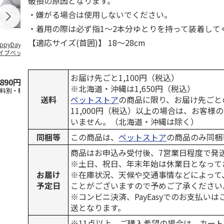
破損の原因となります。
・嫌がる場合は使用しないでください。
・着用の際は必ず指1～2本分ゆとりを持って装着して
【適応サイズ(首囲)】 18～28cm
ppyDays 2wayド
獣医師開発 ニオイ
デオトイレ 飛び散
無添加良品 
イブベッド グレ
をとる砂専用 猫ト
らない消臭・抗菌サ
ムデンタルコ
イレ ナチュラルグ
ンド 4L
ぐるぐるボー
レー
…
お届け先ごと1,100円（税込）
,890円
1,550円
1,320円
470円
※北海道・沖縄は1,650円（税込）
送料別・税込)
(送料別・税込)
(送料別・税込)
(送料別・税込
送料
ペットストア
の商品に限り、お届け先ごと
11,000円（税込）以上の場合は、お客様
いません。（北海道・沖縄は除く）
同梱等
この商品は、
ペットストア
の商品のみ同梱
商品はお申込み受付後、7営業日程度で発
※土日、祝日、年末年始は休業日となって
お届け
※在庫状況、天候や交通事情などによって
予定日
ことがございますので予めご了承ください
※コンビニ決済、PayEasyでのお支払い
送となります。
※11点以上、ご購入希望の場合は、カート