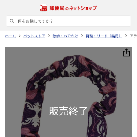
ホーム
ペットストア
散歩・おでかけ
首輪・リード（猫用）
アラ