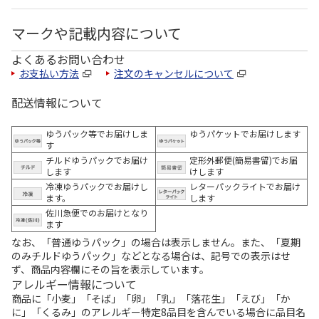
マークや記載内容について
よくあるお問い合わせ
お支払い方法
注文のキャンセルについて
配送情報について
ゆうパック等でお届けしま
ゆうパケットでお届けします
す
チルドゆうパックでお届け
定形外郵便(簡易書留)でお届
します
けします
冷凍ゆうパックでお届けし
レターパックライトでお届け
ます。
します
佐川急便でのお届けとなり
ます
なお、「普通ゆうパック」の場合は表示しません。また、「夏期
のみチルドゆうパック」などとなる場合は、記号での表示はせ
ず、商品内容欄にその旨を表示しています。
アレルギー情報について
商品に「小麦」「そば」「卵」「乳」「落花生」「えび」「か
に」「くるみ」のアレルギー特定8品目を含んでいる場合に品目名