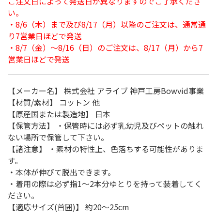
ご注文日によって発送日が異なりますのでご了承くださ
い。
・8/6（木）まで及び8/17（月）以降のご注文は、通常通
り7営業日ほどで発送
・8/7（金）～8/16（日）のご注文は、8/17（月）から7
営業日ほどで発送
【メーカー名】 株式会社 アライブ 神戸工房Bowvid事業
【材質/素材】 コットン 他
【原産国または製造地】 日本
【保管方法】 ・保管時には必ず乳幼児及びペットの触れ
ない場所で保管して下さい。
【諸注意】 ・素材の特性上、色落ちする可能性がありま
す。
・本体が伸びて脱出できます。
・着用の際は必ず指1～2本分ゆとりを持って装着してく
ださい。
【適応サイズ(首囲)】 約20～25cm