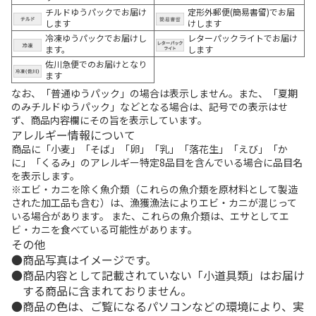
チルドゆうパックでお届け
定形外郵便(簡易書留)でお届
します
けします
冷凍ゆうパックでお届けし
レターパックライトでお届け
ます。
します
佐川急便でのお届けとなり
ます
なお、「普通ゆうパック」の場合は表示しません。また、「夏期
のみチルドゆうパック」などとなる場合は、記号での表示はせ
ず、商品内容欄にその旨を表示しています。
アレルギー情報について
商品に「小麦」「そば」「卵」「乳」「落花生」「えび」「か
に」「くるみ」のアレルギー特定8品目を含んでいる場合に品目名
を表示します。
※エビ・カニを除く魚介類（これらの魚介類を原材料として製造
された加工品も含む）は、漁獲漁法によりエビ・カニが混じって
いる場合があります。 また、これらの魚介類は、エサとしてエ
ビ・カニを食べている可能性があります。
その他
商品写真はイメージです。
商品内容として記載されていない「小道具類」はお届け
する商品に含まれておりません。
商品の色は、ご覧になるパソコンなどの環境により、実