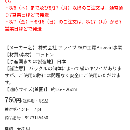
い。
・8/6（木）まで及び8/17（月）以降のご注文は、通常通
り7営業日ほどで発送
・8/7（金）～8/16（日）のご注文は、8/17（月）から7
営業日ほどで発送
【メーカー名】 株式会社 アライブ 神戸工房Bowvid事業
【材質/素材】 コットン
【原産国または製造地】 日本
【諸注意】 バックルの個体によって緩いキツイがありま
すが、ご使用の際には問題なく安全にご使用いただけま
す。
【適応サイズ(首囲)】 約16～26cm
760
円
(送料別・税込)
獲得ポイント： 7 pt
商品番号
9973145450
種類：大花 紺