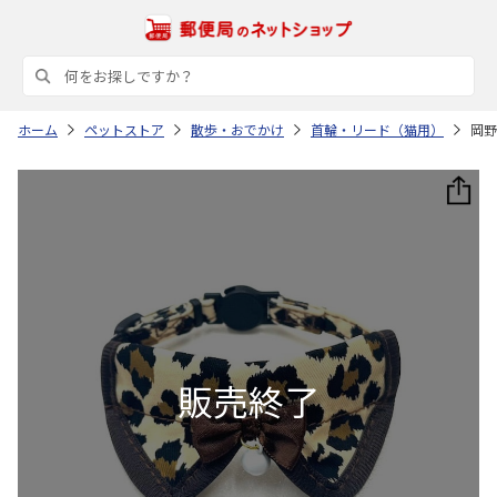
ホーム
ペットストア
散歩・おでかけ
首輪・リード（猫用）
岡野