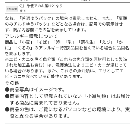
佐川急便でのお届けとなり
ます
なお、「普通ゆうパック」の場合は表示しません。また、「夏期
のみチルドゆうパック」などとなる場合は、記号での表示はせ
ず、商品内容欄にその旨を表示しています。
アレルギー情報について
商品に「小麦」「そば」「卵」「乳」「落花生」「えび」「か
に」「くるみ」のアレルギー特定8品目を含んでいる場合に品目名
を表示します。
※エビ・カニを除く魚介類（これらの魚介類を原材料として製造
された加工品も含む）は、漁獲漁法によりエビ・カニが混じって
いる場合があります。 また、これらの魚介類は、エサとしてエ
ビ・カニを食べている可能性があります。
その他
商品写真はイメージです。
商品内容として記載されていない「小道具類」はお届け
する商品に含まれておりません。
商品の色は、ご覧になるパソコンなどの環境により、実
際と異なる場合があります。