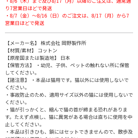
・8/6（木）まで及び8/17（月）以降のご注文は、通常通
り7営業日ほどで発送
・8/7（金）～8/16（日）のご注文は、8/17（月）から7
営業日ほどで発送
【メーカー名】 株式会社 岡野製作所
【材質/素材】 コットン
【原産国または製造地】 日本
【保管方法】 ・幼児、子供、ペットの触れない所に保管
してください。
【諸注意】 ・本品は猫用です。猫以外には使用しないで
ください。
・事故防止のため、適用サイズ以外の猫には使用しないで
ください。
・猫が引っかくと、縮んで猫の首が締まる恐れがありま
す。たえず点検し、猫に異常がある場合は直ちに使用を中
止してください。
・本品は引きひも、鎖にはセットできませんので、散歩及