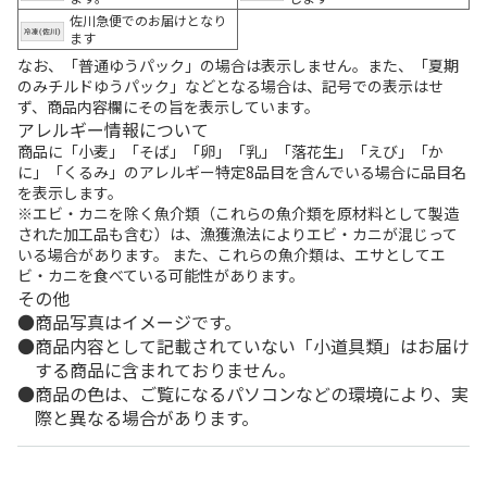
佐川急便でのお届けとなり
ます
なお、「普通ゆうパック」の場合は表示しません。また、「夏期
のみチルドゆうパック」などとなる場合は、記号での表示はせ
ず、商品内容欄にその旨を表示しています。
アレルギー情報について
商品に「小麦」「そば」「卵」「乳」「落花生」「えび」「か
に」「くるみ」のアレルギー特定8品目を含んでいる場合に品目名
を表示します。
※エビ・カニを除く魚介類（これらの魚介類を原材料として製造
された加工品も含む）は、漁獲漁法によりエビ・カニが混じって
いる場合があります。 また、これらの魚介類は、エサとしてエ
ビ・カニを食べている可能性があります。
その他
商品写真はイメージです。
商品内容として記載されていない「小道具類」はお届け
する商品に含まれておりません。
商品の色は、ご覧になるパソコンなどの環境により、実
際と異なる場合があります。