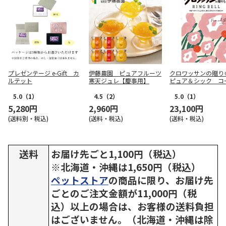
プレゼンテージ e-Gift カ
伊藤農園 ピュアフルーツ
クロワッサンの贈
ルテット
寒天ジュレ【慶事用】
ピュア＆シック コ
【弔事用】
5.0
（1）
4.5
（2）
5.0
（1）
5,280円
2,960円
23,100円
(送料別・税込)
(送料・税込)
(送料・税込)
送料
お届け先ごと1,100円（税込）
※北海道・沖縄は1,650円（税込）
ペットストア
の商品に限り、お届け先
ごとのご注文金額が11,000円（税
込）以上の場合は、お客様の送料負担
はございません。（北海道・沖縄は除