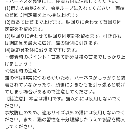
・ハーネスを裏側にし、装着方向に注意してください。
(1)両方の前足2本を、前足ループに入れてください。両端
の首回り固定部を上へ持ち上げます。
(2)首あては首まで上げます。胴回りに合わせて首回り固
定部をを留めます。
(3)胴回りに合わせて胴回り固定部を留めます。引きひも
は調節具を最大に広げ、猫の後側に引きます。
(4)調節具を体に沿うまで下げます。
・装着時のポイント：首あて部分は猫の首までしっかり上
げましょう！
＜使用時の注意＞
猫の体は非常にやわらかいため、ハーネスがしっかりと装
着されていなかったり、頭側に引きひもを引っ張ると脱げ
てしまう場合があるので注意してください。
【諸注意】 本品は猫用です。猫以外には使用しないでく
ださい。
事故防止のため、適応サイズ以外の猫には使用しないでく
ださい。また、猫の習性を十分理解したうえで製品を購入
してください。