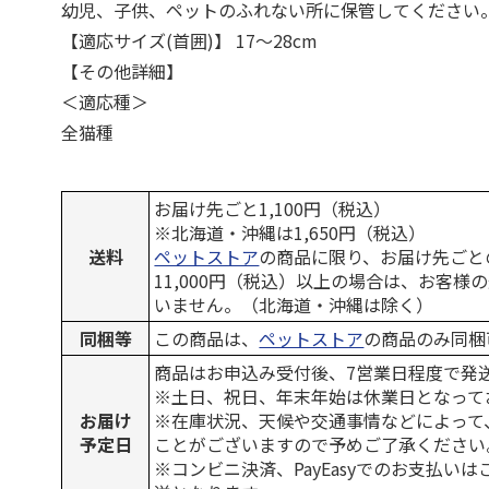
幼児、子供、ペットのふれない所に保管してください
【適応サイズ(首囲)】 17～28cm
【その他詳細】
＜適応種＞
全猫種
お届け先ごと1,100円（税込）
※北海道・沖縄は1,650円（税込）
送料
ペットストア
の商品に限り、お届け先ごと
11,000円（税込）以上の場合は、お客様
いません。（北海道・沖縄は除く）
同梱等
この商品は、
ペットストア
の商品のみ同梱
商品はお申込み受付後、7営業日程度で発
※土日、祝日、年末年始は休業日となって
お届け
※在庫状況、天候や交通事情などによって
予定日
ことがございますので予めご了承ください
※コンビニ決済、PayEasyでのお支払い