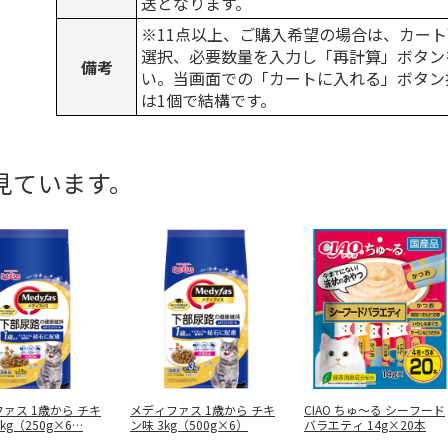
送となります。
※11点以上、ご購入希望の場合は、カート
選択、必要数量を入力し「再計算」ボタン
備考
い。当画面での「カートに入れる」ボタン
は1個で結構です。
見ています。
ァス 1歳から チキ
メディファス 1歳から チキ
CIAO ちゅ～る シーフード
5kg（250g×6
…
ン味 3kg（500g×6）
バラエティ 14g×20本