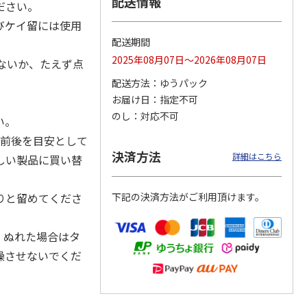
配送情報
ださい。
びケイ留には使用
配送期間
2025年08月07日～2026年08月07日
カムカ
銀のスプーン パウ
ペット線香 虹のか
CIAO 香り立つクラ
ないか、たえず点
ーン
チ 健康に育つ子ね
なた フルーティフ
ンキー ちゅ～る和
配送方法
ゆうパック
ン型 S
こ用 まぐろ・かつ
ローラルの香り
えBOX とりささ
…
おに
…
お届け日
指定不可
120円
590円
380円
のし
対応不可
い。
)
(送料別・税込)
(送料別・税込)
(送料別・税込)
月前後を目安として
決済方法
詳細はこちら
しい製品に買い替
りと留めてくださ
下記の決済方法がご利用頂けます。
。ぬれた場合はタ
燥させないでくだ
。