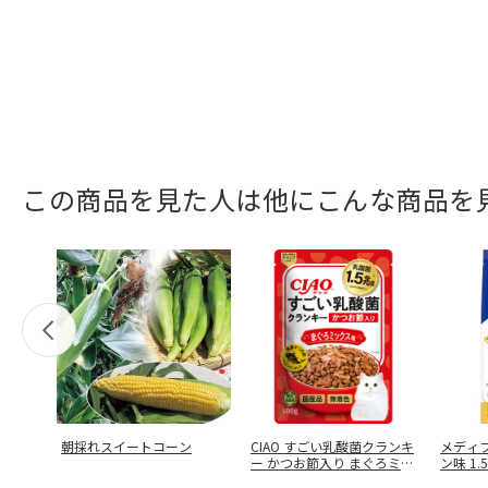
この商品を見た人は他にこんな商品を
朝採れスイートコーン
CIAO すごい乳酸菌クランキ
メディフ
ー かつお節入り まぐろミッ
ン味 1.
…