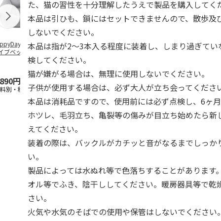
た、猫の習性を十分理解したうえで製品を購入してく
本品は引ひも、鎖にはセットできませんので、散歩及
しないでください。
ppyDays 2wayド
獣医師開発 ニオイ
デオトイレ 飛び散
無添加良品 
本品は指が2～3本入る程度に装着し、しまり過ぎてい
イブベッド グレ
をとる砂専用 猫ト
らない消臭・抗菌サ
ムデンタルコ
検してください。
イレ ナチュラルグ
ンド 4L
ぐるぐるボー
レー
…
猫が嫌がる場合は、無理に使用しないでください。
,890円
1,550円
1,320円
470円
子供が使用する場合は、必ず大人が立ち会ってくださ
送料別・税込)
(送料別・税込)
(送料別・税込)
(送料別・税込
本品は消耗品ですので、使用前には必ず点検し、6ヶ
ホツレ、毛羽立ち、亀裂等の傷みが目立ち始めたら新
えてください。
装着の際は、バックルがカチッと音がなるまでしっか
い。
製品によっては水ぬれ等で色落ちすることがあります
オル等でふき、陰干ししてください。暖房器具等で乾
さい。
火気や水気のそばでの使用や保管はしないでください