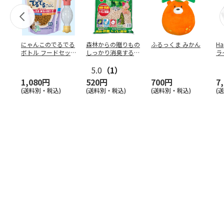
にゃんこのでるでる
森林からの贈りもの
ふるっくま みかん
Ha
ボトル フードセッ
しっかり消臭するひ
ラ
ト
のきの猫砂 7L
ー
5.0
（1）
1,080円
520円
700円
7
(送料別・税込)
(送料別・税込)
(送料別・税込)
(