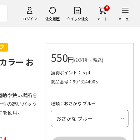
0
ログイン
注文履歴
クイック注文
カート
メニュー
550
円
 カラー お
(送料別・税込)
獲得ポイント： 5 pt
商品番号
9973144005
運動や狭い場所を
全性の高いバック
種類：おさかな ブルー
鈴を使用。
ます。