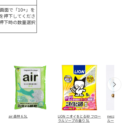
画面で「10+」を
を押下してくださ
押下時の数量選択
air 森林 6.5L
LION ニオイをとる砂 フロー
necoco 
ラルソープの香り 5L
ルー