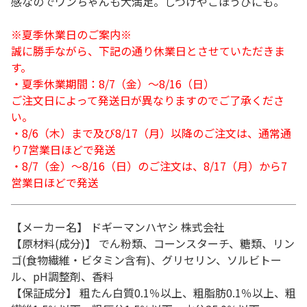
感なのでワンちゃんも大満足。しつけやごほうびにも。
※夏季休業日のご案内※
誠に勝手ながら、下記の通り休業日とさせていただきま
す。
・夏季休業期間：8/7（金）～8/16（日）
ご注文日によって発送日が異なりますのでご了承くださ
い。
・8/6（木）まで及び8/17（月）以降のご注文は、通常通
り7営業日ほどで発送
・8/7（金）～8/16（日）のご注文は、8/17（月）から7
営業日ほどで発送
【メーカー名】 ドギーマンハヤシ 株式会社
【原材料(成分)】 でん粉類、コーンスターチ、糖類、リン
ゴ(食物繊維・ビタミン含有)、グリセリン、ソルビトー
ル、pH調整剤、香料
【保証成分】 粗たん白質0.1％以上、粗脂肪0.1％以上、粗