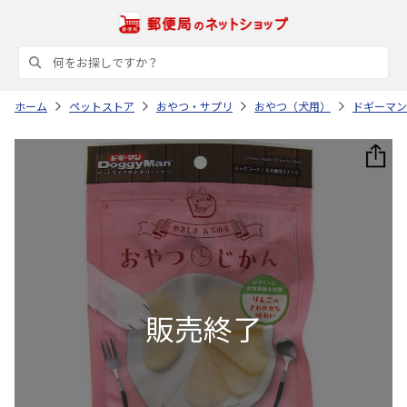
ホーム
ペットストア
おやつ・サプリ
おやつ（犬用）
ドギーマン