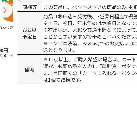
同梱等
この商品は、
ペットストア
の商品のみ同梱
商品はお申込み受付後、7営業日程度で発
※土日、祝日、年末年始は休業日となって
るっくま みかん
デオトイレ 飛び散
獣医師開発 ニオイ
無添加良品 
お届け
※在庫状況、天候や交通事情などによって
らない消臭・抗菌サ
をとる砂専用 猫ト
ムデンタルコ
予定日
ことがございますので予めご了承ください
ンド 4L
イレ ナチュラルグ
ぐるぐるボー
レー
…
※コンビニ決済、PayEasyでのお支払い
送となります。
00円
1,320円
1,550円
470円
送料別・税込)
(送料別・税込)
(送料別・税込)
(送料別・税込
※11点以上、ご購入希望の場合は、カート
選択、必要数量を入力し「再計算」ボタン
備考
い。当画面での「カートに入れる」ボタン
は1個で結構です。