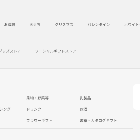
お歳暮
おせち
クリスマス
バレンタイン
ホワイト
グッズストア
ソーシャルギフトストア
果物・野菜等
乳製品
シング
ドリンク
お酒
フラワーギフト
書籍・カタログギフト