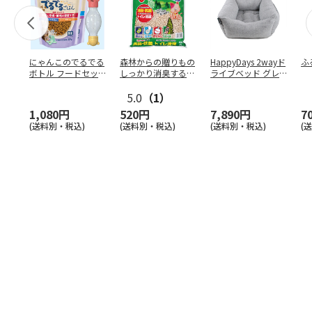
にゃんこのでるでる
森林からの贈りもの
HappyDays 2wayド
ふ
ボトル フードセッ
しっかり消臭するひ
ライブベッド グレ
ト
のきの猫砂 7L
ー
5.0
（1）
1,080円
520円
7,890円
7
(送料別・税込)
(送料別・税込)
(送料別・税込)
(