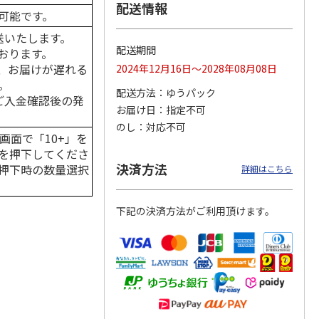
配送情報
可能です。
送いたします。
配送期間
おります。
カムカ
銀のスプーン パウ
ペット線香 虹のか
CIAO 香り立つクラ
、お届けが遅れる
2024年12月16日～2028年08月08日
ーン
チ 健康に育つ子ね
なた フルーティフ
ンキー ちゅ～る和
。
ン型 S
こ用 まぐろ・かつ
ローラルの香り
えBOX とりささ
…
配送方法
ゆうパック
おに
…
はご入金確認後の発
お届け日
指定不可
120円
590円
380円
のし
対応不可
)
(送料別・税込)
(送料別・税込)
(送料別・税込)
画面で「10+」を
を押下してくださ
決済方法
押下時の数量選択
詳細はこちら
下記の決済方法がご利用頂けます。