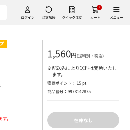
0
ログイン
注文履歴
クイック注文
カート
メニュー
1,560
円
(送料別・税込)
※配送先により送料は変動いたし
ます。
獲得ポイント： 15 pt
す。
商品番号
9973142875
ます。