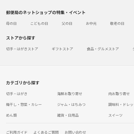
郵便局のネットショップの特集・イベント
母の日
こどもの日
父の日
お中元
敬老の日
ストアから探す
切手・はがきストア
ギフトストア
食品・グルメストア
カテゴリから探す
切手・はがき
海鮮お取り寄せ
肉お取り寄せ
梅干し・惣菜・カレー
ジャム・はちみつ
調味料・ドレッ
めん類
雑貨・日用品
スイーツ
ご利用ガイド
よくあるご質問
お問い合わせ