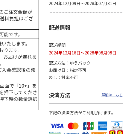
2024年12月09日～2028年07月31日
のご注文金額が
の送料負担はござ
配送情報
カムカ
銀のスプーン パウ
ペット線香 虹のか
CIAO 香り立つクラ
ーン
チ 健康に育つ子ね
なた フルーティフ
ンキー ちゅ～る和
可能です。
ン型 S
こ用 まぐろ・かつ
ローラルの香り
えBOX とりささ
…
おに
…
送いたします。
配送期間
120円
590円
380円
おります。
2024年12月16日～2028年08月08日
)
(送料別・税込)
(送料別・税込)
(送料別・税込)
、お届けが遅れる
。
配送方法
ゆうパック
はご入金確認後の発
お届け日
指定不可
のし
対応不可
画面で「10+」を
を押下してくださ
決済方法
詳細はこちら
押下時の数量選択
下記の決済方法がご利用頂けます。