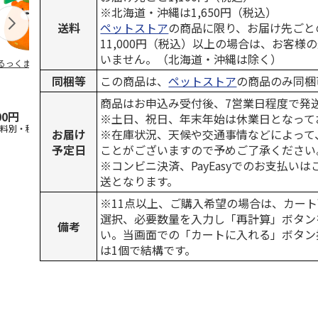
※北海道・沖縄は1,650円（税込）
送料
ペットストア
の商品に限り、お届け先ごと
11,000円（税込）以上の場合は、お客様
いません。（北海道・沖縄は除く）
るっくま みかん
デオトイレ 飛び散
獣医師開発 ニオイ
無添加良品 
らない消臭・抗菌サ
をとる砂専用 猫ト
ムデンタルコ
同梱等
この商品は、
ペットストア
の商品のみ同梱
ンド 4L
イレ ナチュラルグ
ぐるぐるボー
レー
…
商品はお申込み受付後、7営業日程度で発
00円
1,320円
1,550円
470円
※土日、祝日、年末年始は休業日となって
送料別・税込)
(送料別・税込)
(送料別・税込)
(送料別・税込
お届け
※在庫状況、天候や交通事情などによって
予定日
ことがございますので予めご了承ください
※コンビニ決済、PayEasyでのお支払い
送となります。
※11点以上、ご購入希望の場合は、カート
選択、必要数量を入力し「再計算」ボタン
備考
い。当画面での「カートに入れる」ボタン
は1個で結構です。