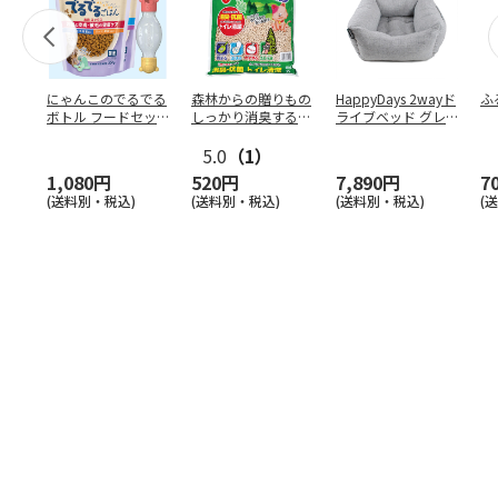
にゃんこのでるでる
森林からの贈りもの
HappyDays 2wayド
ふ
ボトル フードセッ
しっかり消臭するひ
ライブベッド グレ
ト
のきの猫砂 7L
ー
5.0
（1）
1,080円
520円
7,890円
7
(送料別・税込)
(送料別・税込)
(送料別・税込)
(