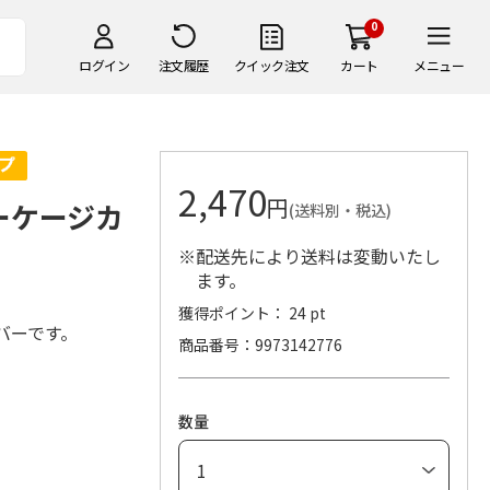
0
ログイン
注文履歴
クイック注文
カート
メニュー
2,470
円
ーケージカ
(送料別・税込)
※配送先により送料は変動いたし
ます。
獲得ポイント： 24 pt
バーです。
商品番号
9973142776
数量